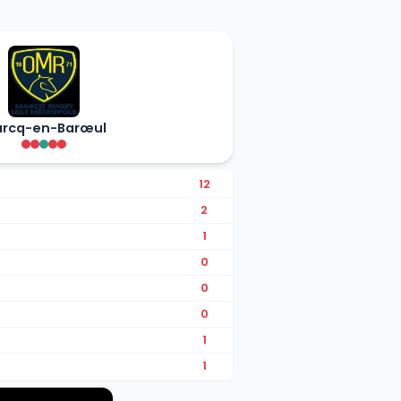
rcq-en-Barœul
12
2
1
0
0
0
1
1