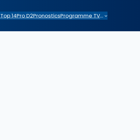
e
Top 14
Pro D2
Pronostics
Programme TV
…