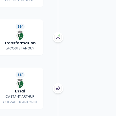
LACOSTE TANGUY
66'
Transformation
LACOSTE TANGUY
55'
Essai
CASTANT ARTHUR
CHEVALLIER ANTONIN