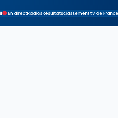
l
En direct
Radios
Résultats
classement
XV de Franc