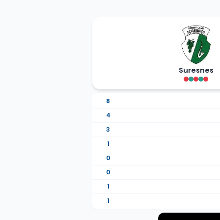
Suresnes
8
4
3
1
0
0
1
1