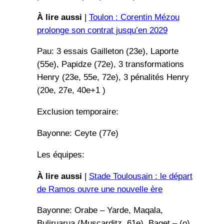
À lire aussi
|
Toulon : Corentin Mézou
prolonge son contrat jusqu’en 2029
Pau: 3 essais Gailleton (23e), Laporte
(55e), Papidze (72e), 3 transformations
Henry (23e, 55e, 72e), 3 pénalités Henry
(20e, 27e, 40e+1 )
Exclusion temporaire:
Bayonne: Ceyte (77e)
Les équipes:
À lire aussi
|
Stade Toulousain : le départ
de Ramos ouvre une nouvelle ère
Bayonne: Orabe – Yarde, Maqala,
Buliruarua (Muscarditz, 61e), Baget – (o)