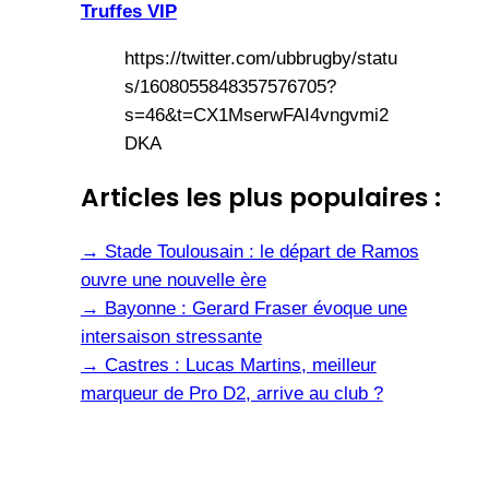
Truffes VIP
https://twitter.com/ubbrugby/statu
s/1608055848357576705?
s=46&t=CX1MserwFAI4vngvmi2
DKA
Articles les plus populaires :
→
Stade Toulousain : le départ de Ramos
ouvre une nouvelle ère
→
Bayonne : Gerard Fraser évoque une
intersaison stressante
→
Castres : Lucas Martins, meilleur
marqueur de Pro D2, arrive au club ?