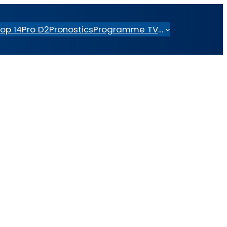
op 14
Pro D2
Pronostics
Programme TV
…