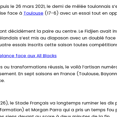
depuis le 26 mars 2021, le demi de mêlée toulonnais s
oise face à
Toulouse
(17-6) avec un essai tout en oppo
s font décidément la paire au centre. Le Fidjien avait i
-Zélandais s’est mis au diapason avec un doublé face
uatre essais inscrits cette saison toutes compétitio
relance face aux All Blacks
tés ou transformations réussis, le voilà l’artisan num
sement. En sept saisons en France (Toulouse, Bayonne,
ce.
-26), le Stade Français va longtemps ruminer les dix 
sformation) et Morgan Parra qui a pris un temps fou
es siens devant au score à deux minutes de la fin.