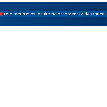
En direct
Radios
Résultats
classement
XV de France
T