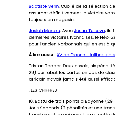
Baptiste Serin
. Oublié de la sélection 
assurant définitivement la victoire var
toujours en magasin.
Josiah Maraku
. Avec
Josua Tuisova
, il
dernières victoires lyonnaises, le Néo
pour l’ancien Narbonnais qui en est à q
À lire aussi
|
XV de France : Jalibert se 
Tristan Tedder. Deux essais, six pénali
29) qui rabat les cartes en bas de clas
africain n’avait jamais été aussi effica
. LES CHIFFRES
10. Battu de trois points à Bayonne (29
Joris Segonds (2 pénalités et une tran
transformation qui aurait pu remettre l