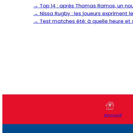
→
Top 14 : après Thomas Ramos, un n
→
Nissa Rugby : les joueurs expriment le
→
Test matches été: à quelle heure et s
Accueil