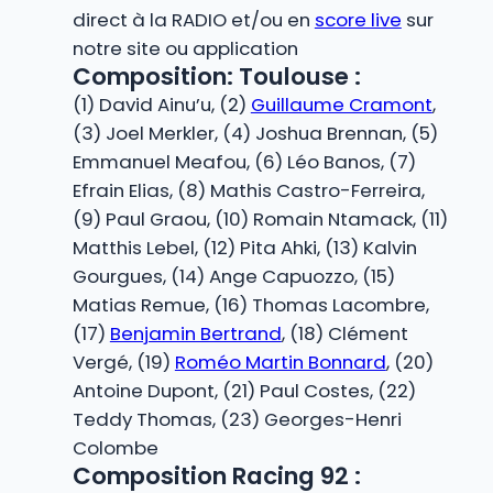
direct à la RADIO et/ou en
score live
sur
notre site ou application
Composition: Toulouse :
(1) David Ainu’u, (2)
Guillaume Cramont
,
(3) Joel Merkler, (4) Joshua Brennan, (5)
Emmanuel Meafou, (6) Léo Banos, (7)
Efrain Elias, (8) Mathis Castro-Ferreira,
(9) Paul Graou, (10) Romain Ntamack, (11)
Matthis Lebel, (12) Pita Ahki, (13) Kalvin
Gourgues, (14) Ange Capuozzo, (15)
Matias Remue, (16) Thomas Lacombre,
(17)
Benjamin Bertrand
, (18) Clément
Vergé, (19)
Roméo Martin Bonnard
, (20)
Antoine Dupont, (21) Paul Costes, (22)
Teddy Thomas, (23) Georges-Henri
Colombe
Composition Racing 92 :