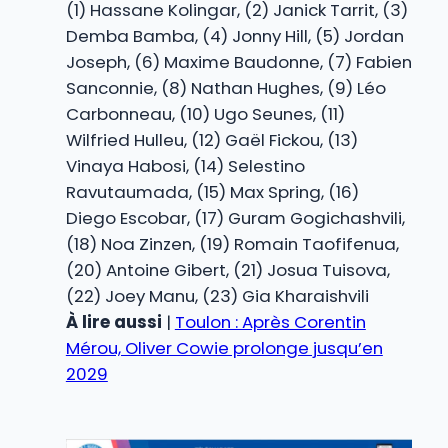
(1) Hassane Kolingar, (2) Janick Tarrit, (3)
Demba Bamba, (4) Jonny Hill, (5) Jordan
Joseph, (6) Maxime Baudonne, (7) Fabien
Sanconnie, (8) Nathan Hughes, (9) Léo
Carbonneau, (10) Ugo Seunes, (11)
Wilfried Hulleu, (12) Gaël Fickou, (13)
Vinaya Habosi, (14) Selestino
Ravutaumada, (15) Max Spring, (16)
Diego Escobar, (17) Guram Gogichashvili,
(18) Noa Zinzen, (19) Romain Taofifenua,
(20) Antoine Gibert, (21) Josua Tuisova,
(22) Joey Manu, (23) Gia Kharaishvili
À lire aussi
|
Toulon : Après Corentin
Mérou, Oliver Cowie prolonge jusqu’en
2029