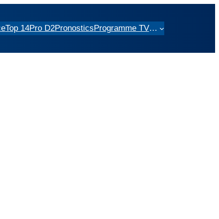
ce
Top 14
Pro D2
Pronostics
Programme TV
…