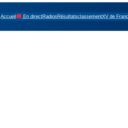
Accueil
En direct
Radios
Résultats
classement
XV de Fran