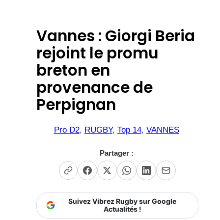
Vannes : Giorgi Beria
rejoint le promu
breton en
provenance de
Perpignan
Pro D2
, 
RUGBY
, 
Top 14
, 
VANNES
Partager :
Suivez Vibrez Rugby sur Google
Actualités !