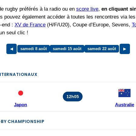
e rugby préférés à la radio ou en
score live
,
en cliquant si
Vous pouvez également accéder à toutes les rencontres via les
-end :
XV de France
(H/F/U20), Coupe d’Europe, Sevens,
T
n seul clic !
◀
samedi 8 août
samedi 15 août
samedi 22 août
▶
INTERNATIONAUX
12h05
Japon
Australie
GBY CHAMPIONSHIP