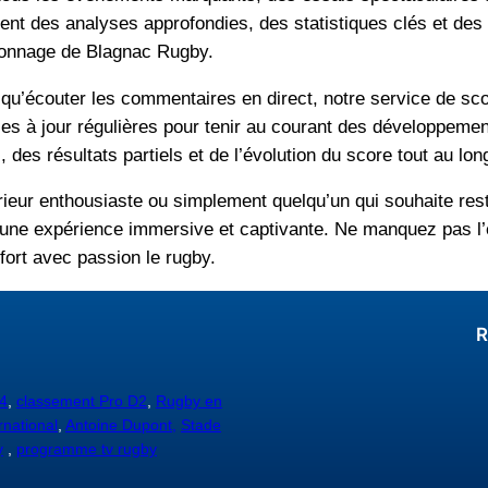
nt des analyses approfondies, des statistiques clés et des 
sionnage de Blagnac Rugby.
 qu’écouter les commentaires en direct, notre service de scor
 à jour régulières pour tenir au courant des développements
des résultats partiels et de l’évolution du score tout au lo
ieur enthousiaste ou simplement quelqu’un qui souhaite rest
une expérience immersive et captivante. Ne manquez pas l’ex
ort avec passion le rugby.
R
4
,
classement Pro D2
,
Rugby en
rnational
,
Antoine Dupont,
Stade
y
,
programme tv rugby