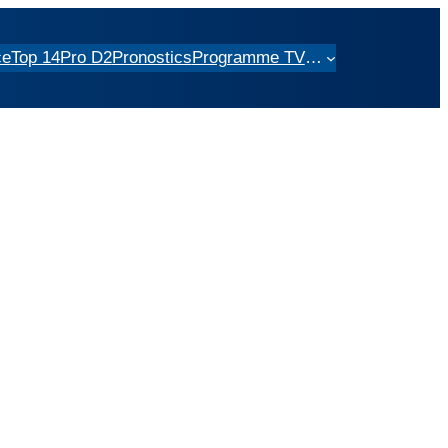
ce
Top 14
Pro D2
Pronostics
Programme TV
…