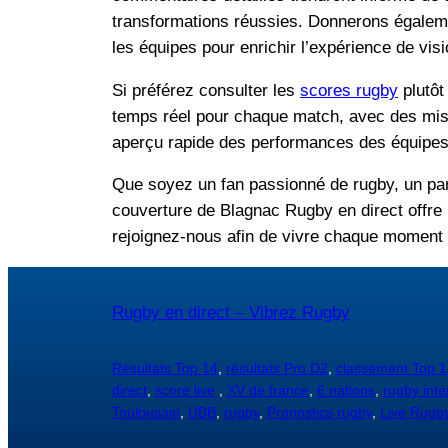
transformations réussies. Donnerons égaleme
les équipes pour enrichir l’expérience de vi
Si préférez consulter les
scores rugby
plutôt
temps réel pour chaque match, avec des mises
aperçu rapide des performances des équipes, 
Que soyez un fan passionné de rugby, un par
couverture de Blagnac Rugby en direct offre 
rejoignez-nous afin de vivre chaque moment f
Rugby en direct – Vibrez Rugby
Résultats Top 14
,
résultats Pro D2
,
classement Top 1
direct
,
score live
,
XV de france
,
6 nations
,
rugby inte
Toulousain
,
UBB
,
rugby
,
Pronostics rugby
,
Live Rugb