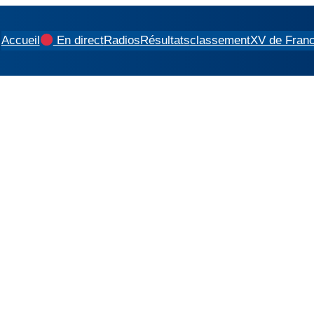
Accueil
En direct
Radios
Résultats
classement
XV de Fran