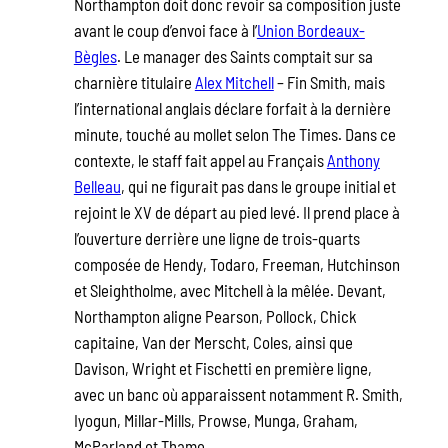
Northampton doit donc revoir sa composition juste
avant le coup d’envoi face à l’
Union Bordeaux-
Bègles
. Le manager des Saints comptait sur sa
charnière titulaire
Alex Mitchell
– Fin Smith, mais
l’international anglais déclare forfait à la dernière
minute, touché au mollet selon The Times. Dans ce
contexte, le staff fait appel au Français
Anthony
Belleau
, qui ne figurait pas dans le groupe initial et
rejoint le XV de départ au pied levé. Il prend place à
l’ouverture derrière une ligne de trois-quarts
composée de Hendy, Todaro, Freeman, Hutchinson
et Sleightholme, avec Mitchell à la mêlée. Devant,
Northampton aligne Pearson, Pollock, Chick
capitaine, Van der Merscht, Coles, ainsi que
Davison, Wright et Fischetti en première ligne,
avec un banc où apparaissent notamment R. Smith,
Iyogun, Millar-Mills, Prowse, Munga, Graham,
McParland et Thame.