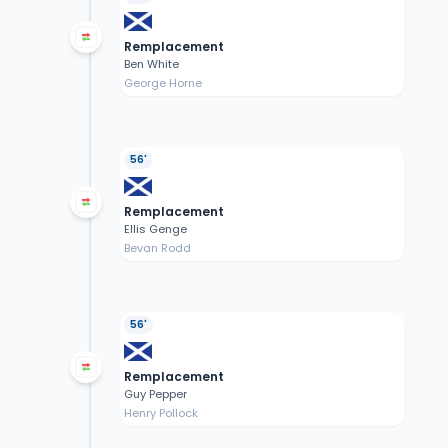
Remplacement
Ben White
George Horne
56'
Remplacement
Ellis Genge
Bevan Rodd
56'
Remplacement
Guy Pepper
Henry Pollock