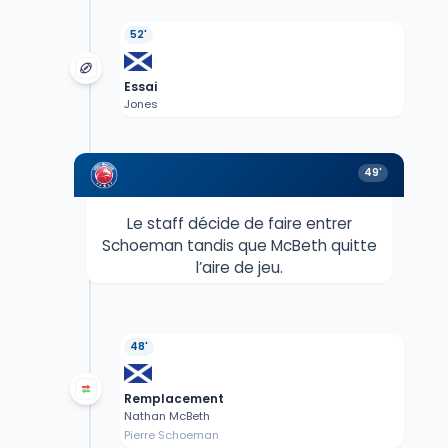
52'
Essai
Jones
49'
Le staff décide de faire entrer
Schoeman tandis que McBeth quitte
l’aire de jeu.
48'
Remplacement
Nathan McBeth
Pierre Schoeman