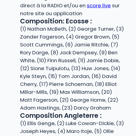
direct à la RADIO et/ou en
score live
sur
notre site ou application
Composition: Ecosse :
(1) Nathan McBeth, (2) George Turner, (3)
Zander Fagerson, (4) Gregor Brown, (5)
Scott Cummings, (6) Jamie Ritchie, (7)
Rory Darge, (8) Jack Dempsey, (9) Ben
White, (10) Finn Russell, (11) Jamie Dobie,
(12) Sione Tuipulotu, (13) Huw Jones, (14)
Kyle Steyn, (15) Tom Jordan, (16) David
Cherry, (17) Pierre Schoeman, (18) Elliot
Millar-Mills, (19) Max Williamson, (20)
Matt Fagerson, (21) George Horne, (22)
Adam Hastings, (23) Darcy Graham
Composition Angleterre :
(1) Ellis Genge, (2) Luke Cowan-Dickie, (3)
Joseph Heyes, (4) Maro Itoje, (5) Ollie