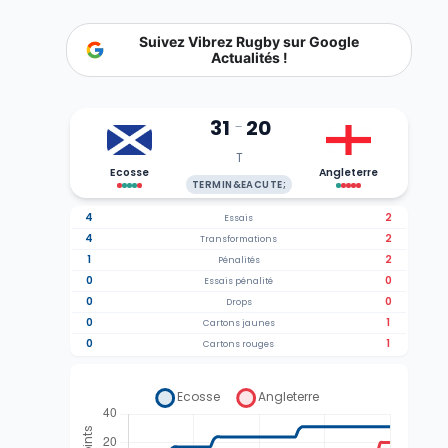
Suivez Vibrez Rugby sur Google
Actualités !
31
20
-
T
Ecosse
Angleterre
TERMIN&EACUTE;
4
2
Essais
4
2
Transformations
1
2
Pénalités
0
0
Essais pénalité
0
0
Drops
0
1
Cartons jaunes
0
1
Cartons rouges