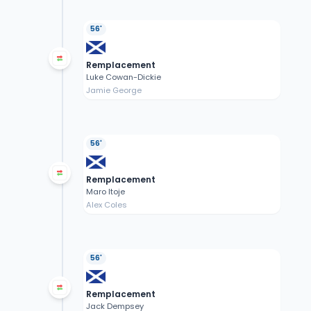
56'
Remplacement
Luke Cowan-Dickie
Jamie George
56'
Remplacement
Maro Itoje
Alex Coles
56'
Remplacement
Jack Dempsey