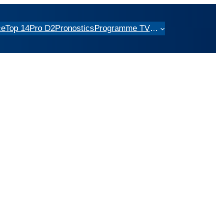
ce
Top 14
Pro D2
Pronostics
Programme TV
…