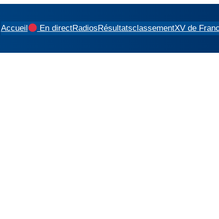
Accueil
En direct
Radios
Résultats
classement
XV de Fran