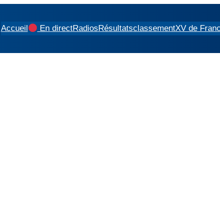
Accueil
En direct
Radios
Résultats
classement
XV de Fran