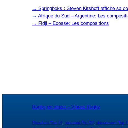
→
Springboks : Steven Kitshoff affiche sa co
→
Afrique du Sud – Argentine: Les composit
→
Fidji – Ecosse: Les compositions
Rugby en direct – Vibrez Rugby
Résultats Top 14
,
résultats Pro D2
,
classement Top 1