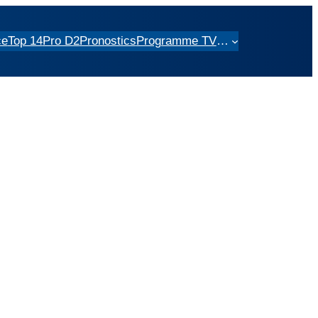
ce
Top 14
Pro D2
Pronostics
Programme TV
…