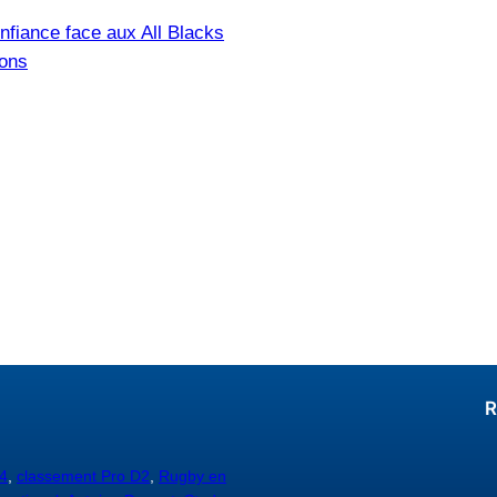
nfiance face aux All Blacks
ions
R
4
,
classement Pro D2
,
Rugby en