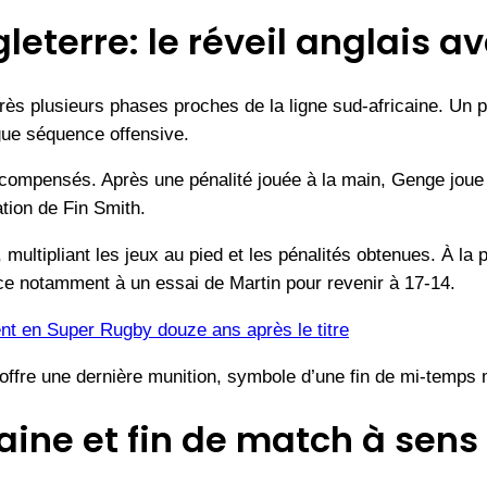
leterre: le réveil anglais a
près plusieurs phases proches de la ligne sud-africaine. Un
gue séquence offensive.
e récompensés. Après une pénalité jouée à la main, Genge jou
tion de Fin Smith.
multipliant les jeux au pied et les pénalités obtenues. À la
âce notamment à un essai de Martin pour revenir à 17-14.
nt en Super Rugby douze ans après le titre
 offre une dernière munition, symbole d’une fin de mi-temps 
aine et fin de match à sens