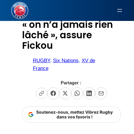
Aller
au
« on n’a jamais rien
contenu
lâché », assure
Fickou
RUGBY
, 
Six Nations
, 
XV de
France
Partager :
Soutenez-nous, mettez Vibrez Rugby
dans vos favoris !