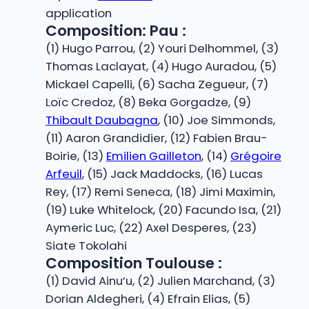
application
Composition: Pau :
(1) Hugo Parrou, (2) Youri Delhommel, (3)
Thomas Laclayat, (4) Hugo Auradou, (5)
Mickael Capelli, (6) Sacha Zegueur, (7)
Loïc Credoz, (8) Beka Gorgadze, (9)
Thibault Daubagna
, (10) Joe Simmonds,
(11) Aaron Grandidier, (12) Fabien Brau-
Boirie, (13)
Emilien Gailleton
, (14)
Grégoire
Arfeuil
, (15) Jack Maddocks, (16) Lucas
Rey, (17) Remi Seneca, (18) Jimi Maximin,
(19) Luke Whitelock, (20) Facundo Isa, (21)
Aymeric Luc, (22) Axel Desperes, (23)
Siate Tokolahi
Composition Toulouse :
(1) David Ainu’u, (2) Julien Marchand, (3)
Dorian Aldegheri, (4) Efrain Elias, (5)