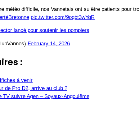
e météo difficile, nos Vannetais ont su être patients pour tro
ertéBretonne
pic.twitter.com/9oqbt3wYqR
lector lancé pour soutenir les pompiers
lubVannes)
February 14, 2026
ires :
fiches à venir
r de Pro D2, arrive au club ?
îne TV suivre Agen – Soyaux-Angoulême