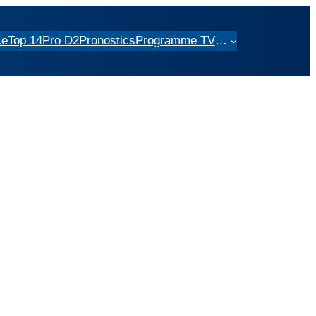
ce
Top 14
Pro D2
Pronostics
Programme TV
…