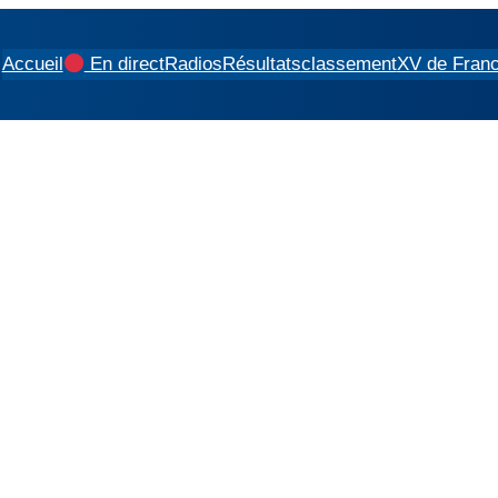
Accueil
En direct
Radios
Résultats
classement
XV de Fran