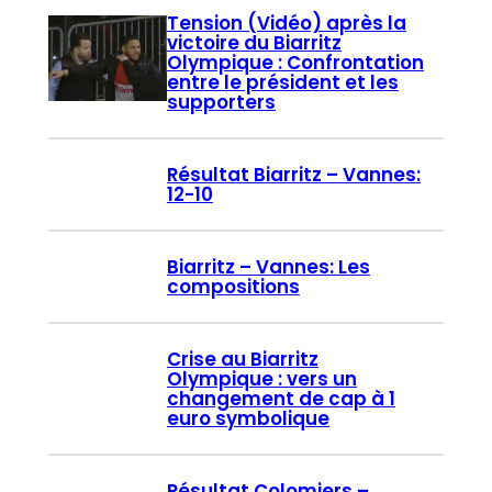
Tension (Vidéo) après la
victoire du Biarritz
Olympique : Confrontation
entre le président et les
supporters
Résultat Biarritz – Vannes:
12-10
Biarritz – Vannes: Les
compositions
Crise au Biarritz
Olympique : vers un
changement de cap à 1
euro symbolique
Résultat Colomiers –