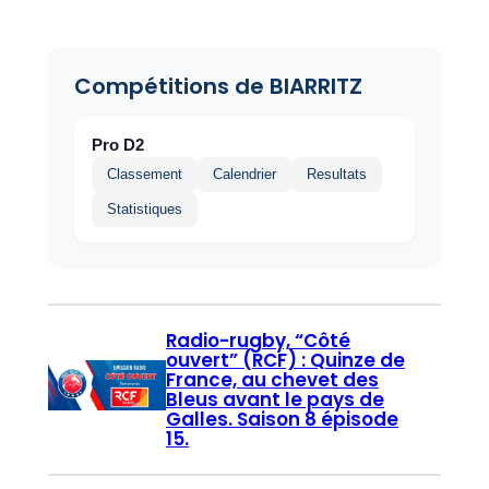
Compétitions de BIARRITZ
Pro D2
Classement
Calendrier
Resultats
Statistiques
Radio-rugby, “Côté
ouvert” (RCF) : Quinze de
France, au chevet des
Bleus avant le pays de
Galles. Saison 8 épisode
15.