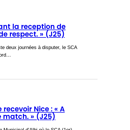
nt la reception de
e respect. » (J25)
ste deux journées à disputer, le SCA
bord…
ecevoir Nice : « A
e match. » (J25)
Municipal d’Albi où le SCA (1er)