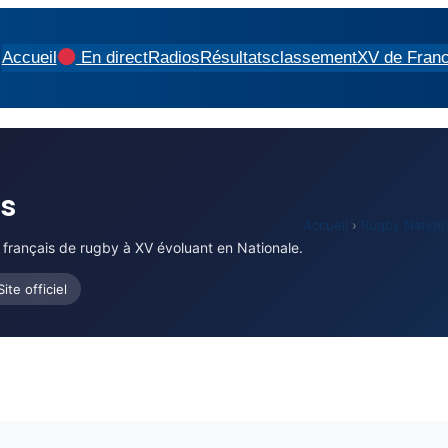
Accueil
En direct
Radios
Résultats
classement
XV de Fran
is
Accueil
›
Rugby Nation
 français de rugby à XV évoluant en Nationale.
Site officiel