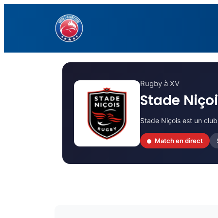
Aller
au
contenu
Rugby à XV
Stade Niço
Stade Niçois est un club
Match en direct