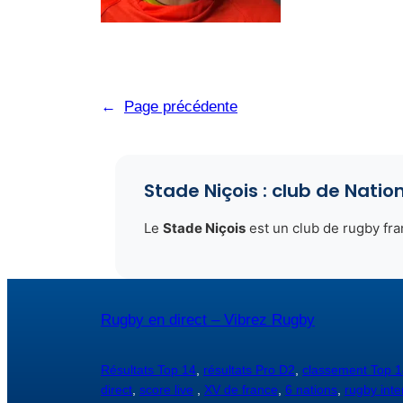
←
Page précédente
Stade Niçois : club de Natio
Le
Stade Niçois
est un club de rugby fr
Rugby en direct – Vibrez Rugby
Résultats Top 14
,
résultats Pro D2
,
classement Top 1
direct
,
score live
,
XV de france
,
6 nations
,
rugby inte