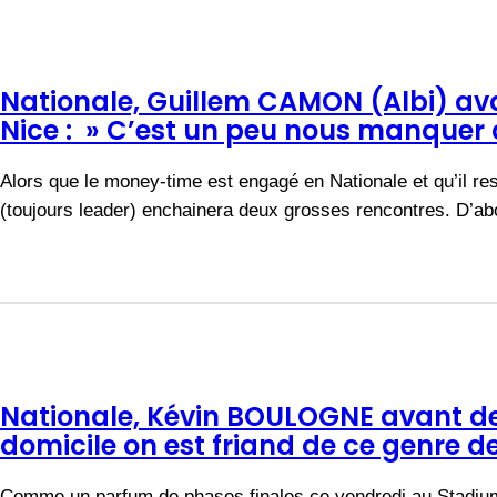
Nationale, Guillem CAMON (Albi) ava
Nice : » C’est un peu nous manquer d
Alors que le money-time est engagé en Nationale et qu’il re
(toujours leader) enchainera deux grosses rencontres. D’a
Nationale, Kévin BOULOGNE avant de r
domicile on est friand de ce genre d
Comme un parfum de phases finales ce vendredi au Stadium 