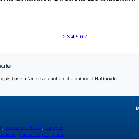
1
2
3
4
5
6
7
nale
ançais basé à Nice évoluant en championnat
Nationale
.
R
4
,
classement Pro D2
,
Rugby en
rnational
,
Antoine Dupont,
Stade