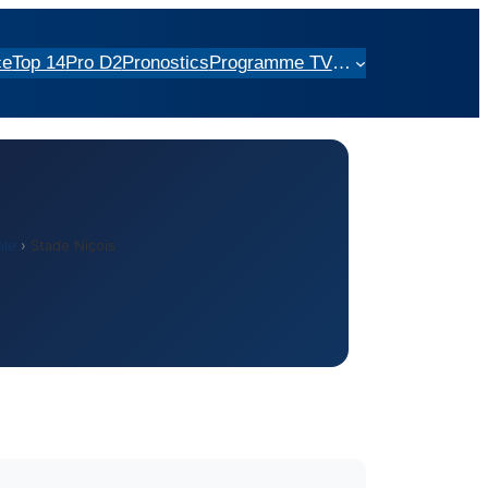
ce
Top 14
Pro D2
Pronostics
Programme TV
…
ale
›
Stade Niçois