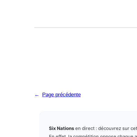
←
Page précédente
Six Nations
en direct : découvrez sur cet
En effet, la compétition oppose chaque an