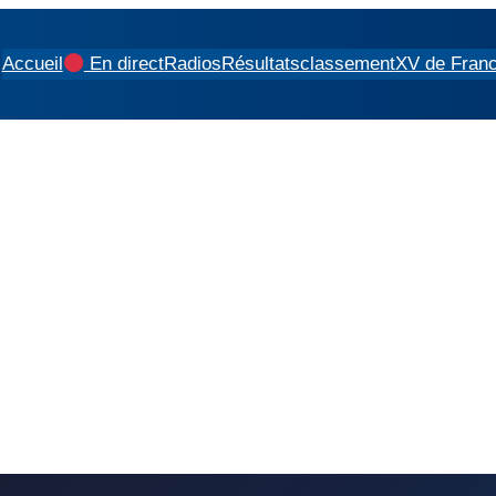
Accueil
En direct
Radios
Résultats
classement
XV de Fran