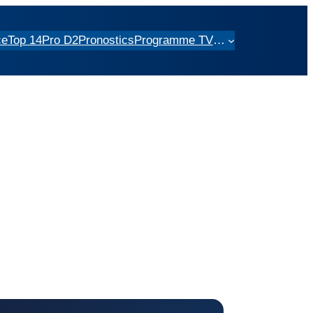
ce
Top 14
Pro D2
Pronostics
Programme TV
…