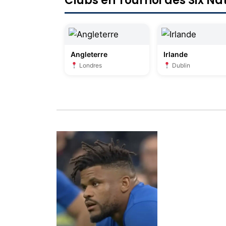
Clubs en Tournoi des Six N
Angleterre
Irlande
Londres
Dublin