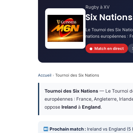
Rugby à XV
Six Nation
Le Tournoi des Six Natio
nations européennes : Fra
Match en direct
Accueil
›
Tournoi des Six Nations
Tournoi des Six Nations
— Le Tournoi de
européennes : France, Angleterre, Irlande
oppose
Ireland
à
England
.
Prochain match :
Ireland vs England (5 