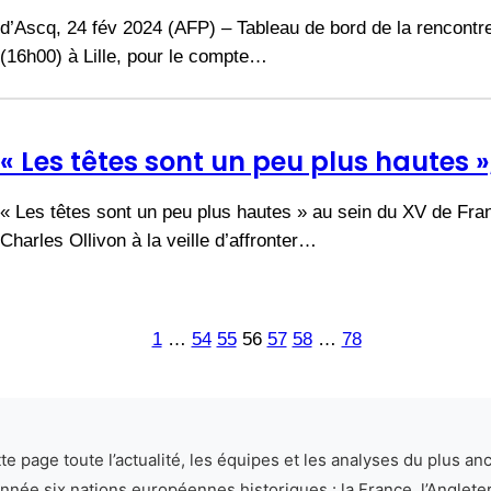
d’Ascq, 24 fév 2024 (AFP) – Tableau de bord de la rencontre 
(16h00) à Lille, pour le compte…
« Les têtes sont un peu plus hautes »
« Les têtes sont un peu plus hautes » au sein du XV de Fra
Charles Ollivon à la veille d’affronter…
1
…
54
55
56
57
58
…
78
te page toute l’actualité, les équipes et les analyses du plus an
née six nations européennes historiques : la France, l’Angleterre