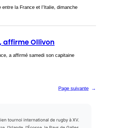
entre la France et l’Italie, dimanche
, affirme Ollivon
nce, a affirmé samedi son capitaine
Page suivante
→
cien tournoi international de rugby à XV.
, l’Irlande, l’Écosse, le Pays de Galles