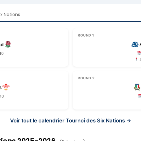
ix Nations
ROUND 1
nd
10
S
ROUND 2
s
:40
Voir tout le calendrier Tournoi des Six Nations →