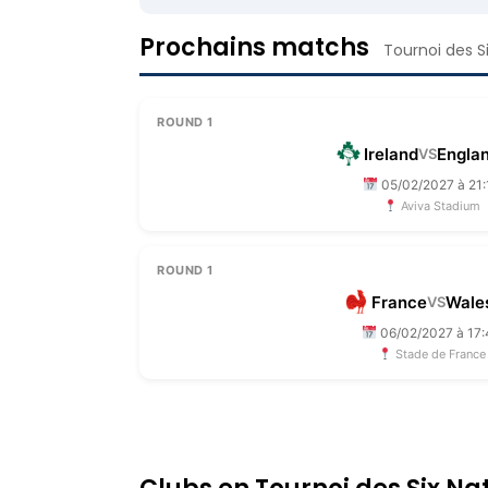
Prochains matchs
Tournoi des S
ROUND 1
Ireland
Engla
VS
05/02/2027 à 21:
Aviva Stadium
ROUND 1
France
Wale
VS
06/02/2027 à 17
Stade de France