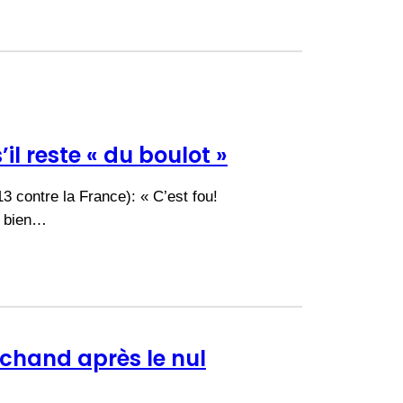
’il reste « du boulot »
3 contre la France): « C’est fou!
t bien…
rchand après le nul