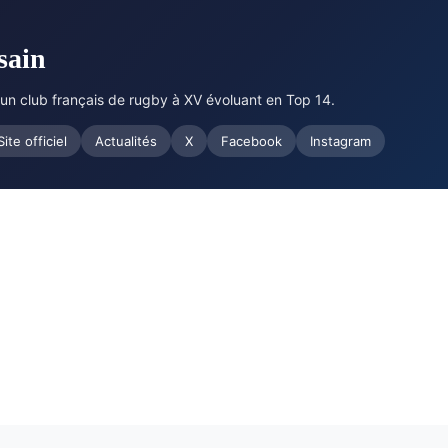
sain
 un club français de rugby à XV évoluant en Top 14.
Site officiel
Actualités
X
Facebook
Instagram