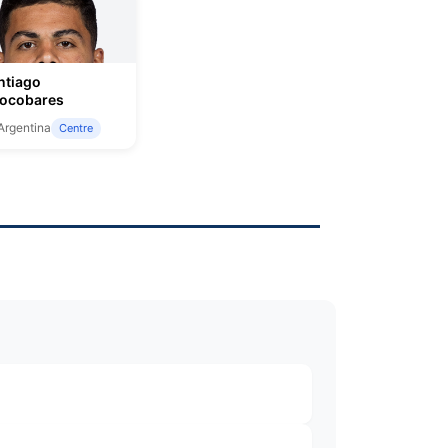
ntiago
ocobares
rgentina
Centre