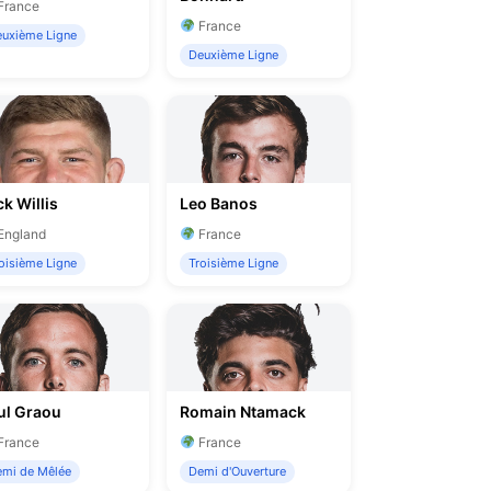
France
France
uxième Ligne
Deuxième Ligne
k Willis
Leo Banos
England
France
oisième Ligne
Troisième Ligne
ul Graou
Romain Ntamack
France
France
mi de Mêlée
Demi d'Ouverture