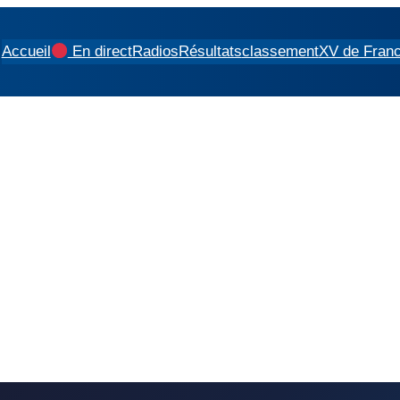
Accueil
En direct
Radios
Résultats
classement
XV de Fran