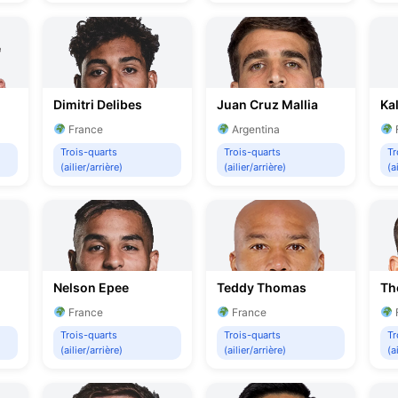
Dimitri Delibes
Juan Cruz Mallia
Ka
France
Argentina
Trois-quarts
Trois-quarts
Tr
(ailier/arrière)
(ailier/arrière)
(a
Nelson Epee
Teddy Thomas
Th
France
France
Trois-quarts
Trois-quarts
Tr
(ailier/arrière)
(ailier/arrière)
(a