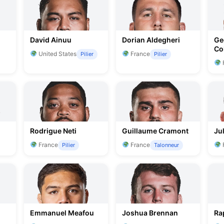
David Ainuu
Dorian Aldegheri
Ge
Co
United States
France
Pilier
Pilier
Rodrigue Neti
Guillaume Cramont
Ju
France
France
Pilier
Talonneur
Emmanuel Meafou
Joshua Brennan
Ra