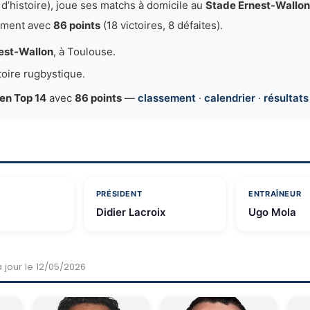
 d’histoire), joue ses matchs à domicile au
Stade Ernest-Wallon
ement avec
86 points
(18 victoires, 8 défaites).
est-Wallon
, à Toulouse.
toire rugbystique.
en Top 14
avec
86 points
—
classement
·
calendrier
·
résultats
PRÉSIDENT
ENTRAÎNEUR
Didier Lacroix
Ugo Mola
à jour le 12/05/2026