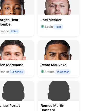
orges Henri
Joel Merkler
lombe
Spain
Pilier
France
Pilier
lien Marchand
Peato Mauvaka
France
France
Talonneur
Talonneur
phael Portat
Romeo Martin
Bonnard