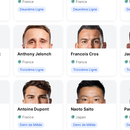
France
France
Deuxième Ligne
Deuxième Ligne
De
t
Anthony Jelonch
Francois Cros
Jac
France
France
Troisième Ligne
Troisième Ligne
Tr
Antoine Dupont
Naoto Saito
Pa
France
Japan
Demi de Mêlée
Demi de Mêlée
De