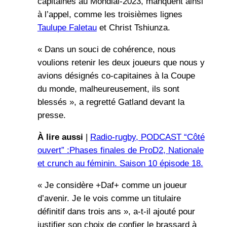
capitaines au Mondial-2023, manquent ainsi
à l’appel, comme les troisièmes lignes
Taulupe Faletau
et Christ Tshiunza.
« Dans un souci de cohérence, nous
voulions retenir les deux joueurs que nous y
avions désignés co-capitaines à la Coupe
du monde, malheureusement, ils sont
blessés », a regretté Gatland devant la
presse.
À lire aussi
|
Radio-rugby, PODCAST “Côté
ouvert” :Phases finales de ProD2, Nationale
et crunch au féminin. Saison 10 épisode 18.
« Je considère +Daf+ comme un joueur
d’avenir. Je le vois comme un titulaire
définitif dans trois ans », a-t-il ajouté pour
justifier son choix de confier le brassard à