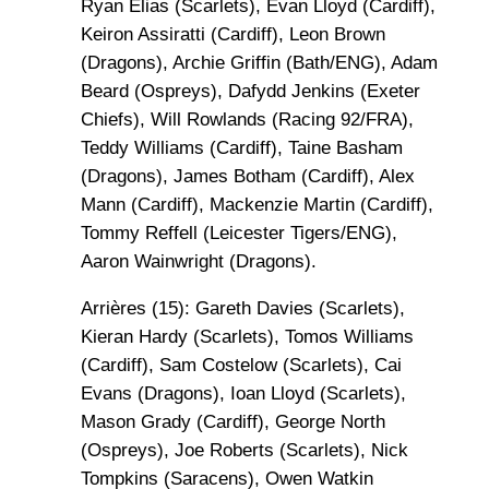
Ryan Elias (Scarlets), Evan Lloyd (Cardiff),
Keiron Assiratti (Cardiff), Leon Brown
(Dragons), Archie Griffin (Bath/ENG), Adam
Beard (Ospreys), Dafydd Jenkins (Exeter
Chiefs), Will Rowlands (Racing 92/FRA),
Teddy Williams (Cardiff), Taine Basham
(Dragons), James Botham (Cardiff), Alex
Mann (Cardiff), Mackenzie Martin (Cardiff),
Tommy Reffell (Leicester Tigers/ENG),
Aaron Wainwright (Dragons).
Arrières (15): Gareth Davies (Scarlets),
Kieran Hardy (Scarlets), Tomos Williams
(Cardiff), Sam Costelow (Scarlets), Cai
Evans (Dragons), Ioan Lloyd (Scarlets),
Mason Grady (Cardiff), George North
(Ospreys), Joe Roberts (Scarlets), Nick
Tompkins (Saracens), Owen Watkin