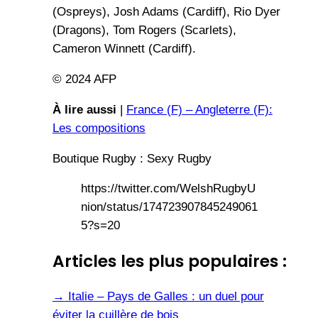
(Ospreys), Josh Adams (Cardiff), Rio Dyer
(Dragons), Tom Rogers (Scarlets),
Cameron Winnett (Cardiff).
© 2024 AFP
À lire aussi
|
France (F) – Angleterre (F):
Les compositions
Boutique Rugby : Sexy Rugby
https://twitter.com/WelshRugbyU
nion/status/174723907845249061
5?s=20
Articles les plus populaires :
→
Italie – Pays de Galles : un duel pour
éviter la cuillère de bois