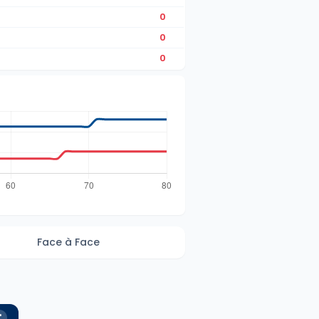
0
0
0
Face à Face
'