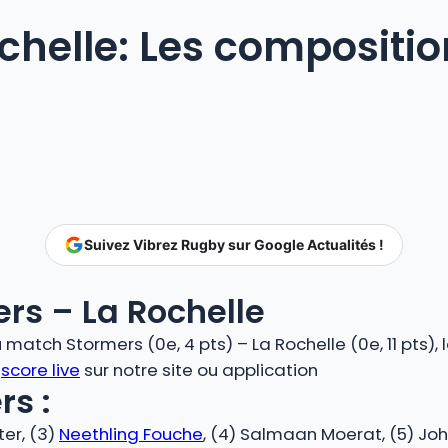
chelle: Les compositi
Suivez Vibrez Rugby sur Google Actualités !
rs – La Rochelle
atch Stormers (0e, 4 pts) – La Rochelle (0e, 11 pts), 
n
score live
sur notre site ou application
s :
er, (3)
Neethling Fouche
, (4) Salmaan Moerat, (5) John