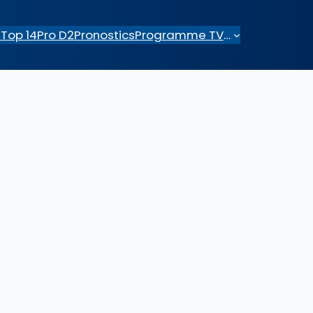
e
Top 14
Pro D2
Pronostics
Programme TV
…