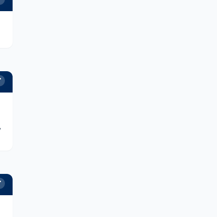
'
,
'