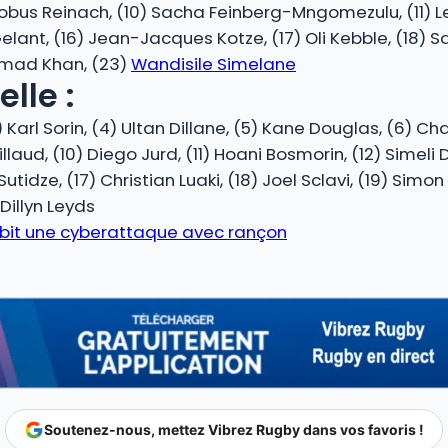
Cobus Reinach, (10) Sacha Feinberg-Mngomezulu, (11) Le
Gelant, (16) Jean-Jacques Kotze, (17) Oli Kebble, (18) S
 Imad Khan, (23)
Wandisile Simelane
lle :
Karl Sorin, (4) Ultan Dillane, (5) Kane Douglas, (6) Cha
aud, (10) Diego Jurd, (11) Hoani Bosmorin, (12) Simeli D
Sutidze, (17) Christian Luaki, (18) Joel Sclavi, (19) Simo
Dillyn Leyds
subit une cyberattaque avec rançon
Soutenez-nous, mettez Vibrez Rugby dans vos favoris !