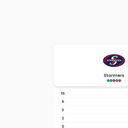
Stormers
16
6
3
2
0