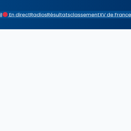
l
En direct
Radios
Résultats
classement
XV de Franc