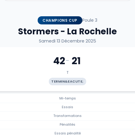
Poule 3
CHAMPIONS CUP
Stormers - La Rochelle
Samedi 13 Décembre 2025
42
21
-
T
TERMIN&EACUTE;
Mi-temps
Essais
Transformations
Pénalités
Essais pénalité