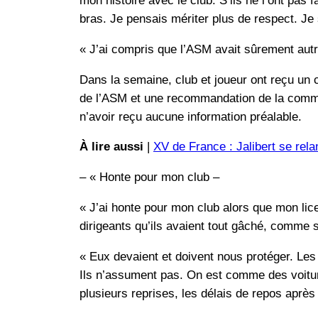
mon histoire avec le club. S’ils ne l’ont pas 
bras. Je pensais mériter plus de respect. Je 
« J’ai compris que l’ASM avait sûrement autre
Dans la semaine, club et joueur ont reçu un c
de l’ASM et une recommandation de la commis
n’avoir reçu aucune information préalable.
À lire aussi
|
XV de France : Jalibert se rela
– « Honte pour mon club –
« J’ai honte pour mon club alors que mon lice
dirigeants qu’ils avaient tout gâché, comme s’
« Eux devaient et doivent nous protéger. Les 
Ils n’assument pas. On est comme des voitur
plusieurs reprises, les délais de repos aprè