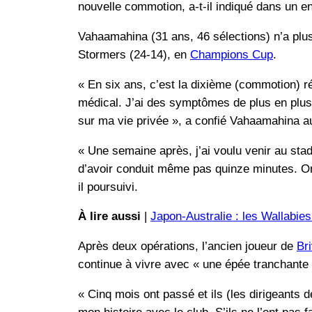
nouvelle commotion, a-t-il indiqué dans un en
Vahaamahina (31 ans, 46 sélections) n’a plu
Stormers (24-14), en
Champions Cup
.
« En six ans, c’est la dixième (commotion) r
médical. J’ai des symptômes de plus en plus
sur ma vie privée », a confié Vahaamahina au
« Une semaine après, j’ai voulu venir au stad
d’avoir conduit même pas quinze minutes. On 
il poursuivi.
À lire aussi
|
Japon-Australie : les Wallabie
Après deux opérations, l’ancien joueur de
Br
continue à vivre avec « une épée tranchante 
« Cinq mois ont passé et ils (les dirigeants