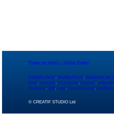
Rugby en direct – Vibrez Rugby
Résultats Top 14
,
résultats Pro D2
,
classement Top 1
direct
,
score live
,
XV de france
,
6 nations
,
rugby inte
Toulousain
,
UBB
,
rugby
,
Pronostics rugby
,
Live Rugb
© CREATIF STUDIO Ltd