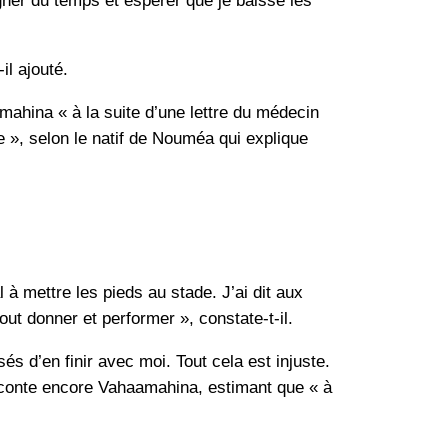
gagner du temps et espérer que je baisse les
il ajouté.
amahina « à la suite d’une lettre du médecin
 », selon le natif de Nouméa qui explique
à mettre les pieds au stade. J’ai dit aux
out donner et performer », constate-t-il.
és d’en finir avec moi. Tout cela est injuste.
raconte encore Vahaamahina, estimant que « à