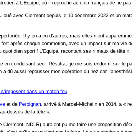
tretien à L’Equipe, où il reproche au club français de ne pa
s joué avec Clermont depuis le 10 décembre 2022 et un match
épertoriée. Il y en a eu d’autres, mais elles n’ont apparemm
 fort après chaque commotion, avec un impact sur ma vie de
 quotidien sportif L’Equipe, racontant ses « maux de tête »,
e en conduisant seul. Résultat: je me suis endormi sur le par
a dû aussi repousser mon opération du nez car l’anesthésie 
s s’imposent dans un match fou
ive
et de
Perpignan
, arrivé à Marcel-Michelin en 2014, a « r
au-dessus de la tête ».
 de Clermont, NDLR) auraient pu me faire une proposition déc