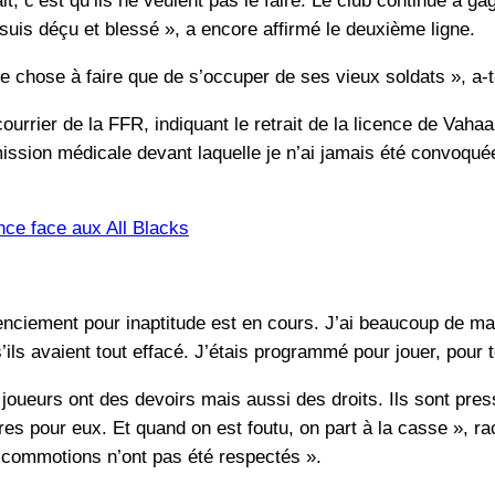
fait, c’est qu’ils ne veulent pas le faire. Le club continue à 
suis déçu et blessé », a encore affirmé le deuxième ligne.
 chose à faire que de s’occuper de ses vieux soldats », a-t-
ourrier de la FFR, indiquant le retrait de la licence de Vaha
sion médicale devant laquelle je n’ai jamais été convoquée
nce face aux All Blacks
nciement pour inaptitude est en cours. J’ai beaucoup de mal 
ils avaient tout effacé. J’étais programmé pour jouer, pour t
joueurs ont des devoirs mais aussi des droits. Ils sont press
es pour eux. Et quand on est foutu, on part à la casse », 
s commotions n’ont pas été respectés ».