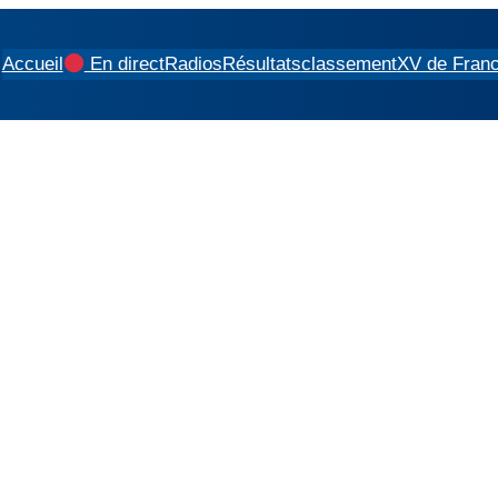
Accueil
En direct
Radios
Résultats
classement
XV de Fran