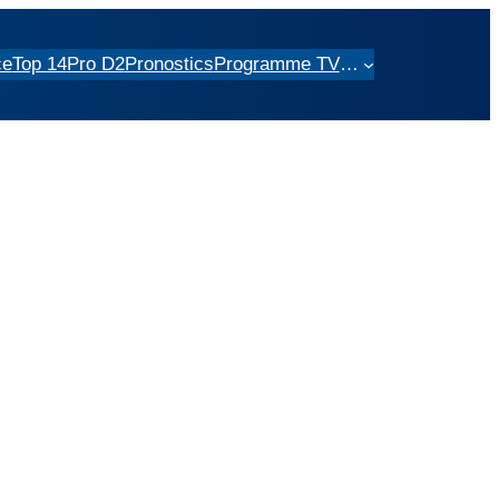
ce
Top 14
Pro D2
Pronostics
Programme TV
…