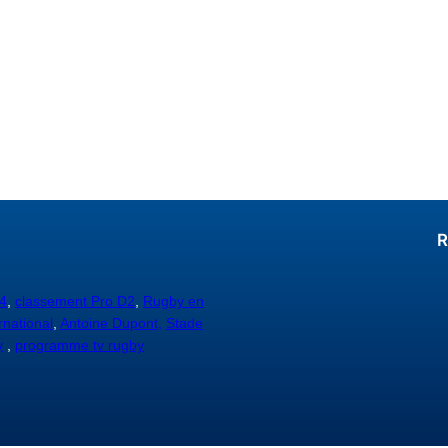
R
4
,
classement Pro D2
,
Rugby en
rnational
,
Antoine Dupont,
Stade
y
,
programme tv rugby