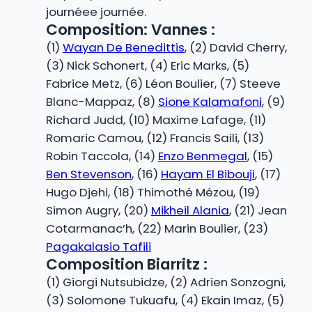
journéee journée.
Composition: Vannes :
(1)
Wayan De Benedittis
, (2) David Cherry,
(3) Nick Schonert, (4) Eric Marks, (5)
Fabrice Metz, (6) Léon Boulier, (7) Steeve
Blanc-Mappaz, (8)
Sione Kalamafoni
, (9)
Richard Judd, (10) Maxime Lafage, (11)
Romaric Camou, (12) Francis Saili, (13)
Robin Taccola, (14)
Enzo Benmegal
, (15)
Ben Stevenson
, (16)
Hayam El Bibouji
, (17)
Hugo Djehi, (18) Thimothé Mézou, (19)
Simon Augry, (20)
Mikheil Alania
, (21) Jean
Cotarmanac’h, (22) Marin Boulier, (23)
Pagakalasio Tafili
Composition Biarritz :
(1) Giorgi Nutsubidze, (2) Adrien Sonzogni,
(3) Solomone Tukuafu, (4) Ekain Imaz, (5)