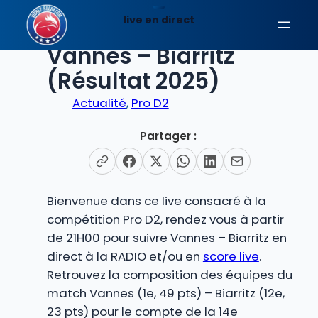
Aller
live en direct
au
EN DIRECT
contenu
Vannes – Biarritz
(Résultat 2025)
Actualité
, 
Pro D2
Partager :
Bienvenue dans ce live consacré à la
compétition Pro D2, rendez vous à partir
de 21H00 pour suivre Vannes – Biarritz en
direct à la RADIO et/ou en
score live
.
Retrouvez la composition des équipes du
match Vannes (1e, 49 pts) – Biarritz (12e,
23 pts) pour le compte de la 14e