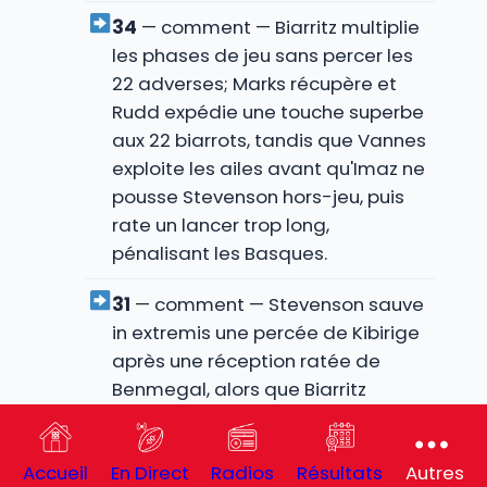
34
— comment — Biarritz multiplie
les phases de jeu sans percer les
22 adverses; Marks récupère et
Rudd expédie une touche superbe
aux 22 biarrots, tandis que Vannes
exploite les ailes avant qu'Imaz ne
pousse Stevenson hors-jeu, puis
rate un lancer trop long,
pénalisant les Basques.
31
— comment — Stevenson sauve
in extremis une percée de Kibirige
après une réception ratée de
Benmegal, alors que Biarritz
obtient une touche à 5 mètres, et
Dolhagaray dégage
Accueil
En Direct
Radios
Résultats
Autres
profondément avant que Placines