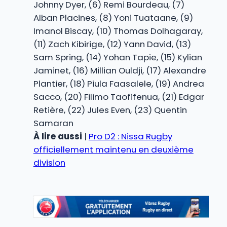
Johnny Dyer, (6) Remi Bourdeau, (7)
Alban Placines, (8) Yoni Tuataane, (9)
Imanol Biscay, (10) Thomas Dolhagaray,
(11) Zach Kibirige, (12) Yann David, (13)
Sam Spring, (14) Yohan Tapie, (15) Kylian
Jaminet, (16) Millian Ouldji, (17) Alexandre
Plantier, (18) Piula Faasalele, (19) Andrea
Sacco, (20) Filimo Taofifenua, (21) Edgar
Retière, (22) Jules Even, (23) Quentin
Samaran
À lire aussi
|
Pro D2 : Nissa Rugby
officiellement maintenu en deuxième
division