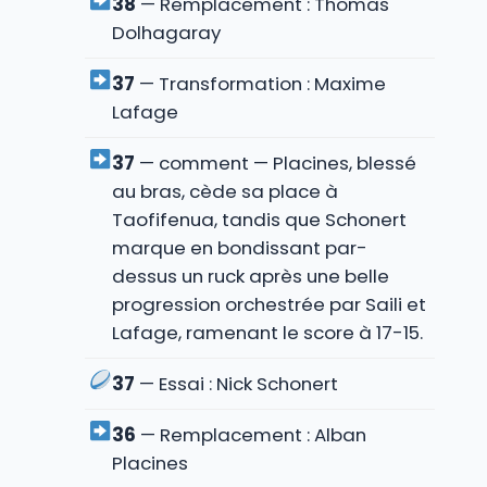
38
— Remplacement : Thomas
Dolhagaray
37
— Transformation : Maxime
Lafage
37
— comment — Placines, blessé
au bras, cède sa place à
Taofifenua, tandis que Schonert
marque en bondissant par-
dessus un ruck après une belle
progression orchestrée par Saili et
Lafage, ramenant le score à 17-15.
37
— Essai : Nick Schonert
36
— Remplacement : Alban
Placines