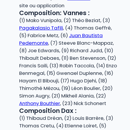
site ou application
Composition: Vannes :
(1) Mako Vunipola, (2) Théo Beziat, (3)
Pagakalasio Tafili
, (4) Thomas Geffré,
(5) Fabrice Metz, (6)
Juan Bautista
Pedemonte
, (7) Steeve Blanc-Mappaz,
(8) Joe Edwards, (9) Richard Judd, (10)
Thibault Debaes, (11) Ben Stevenson, (12)
Francis Saili, (13) Robin Taccola, (14) Enzo
Benmegal, (15) Gwenael Duplenne, (16)
Hayam El Bibouji, (17) Hugo Djehi, (18)
Thimothé Mézou, (19) Léon Boulier, (20)
Simon Augry, (21) Mikheil Alania, (22)
Anthony Bouthier
, (23) Nick Schonert
Composition Dax :
(1) Thibaud Dréan, (2) Louis Barrère, (3)
Thomas Cretu, (4) Etienne Loiret, (5)