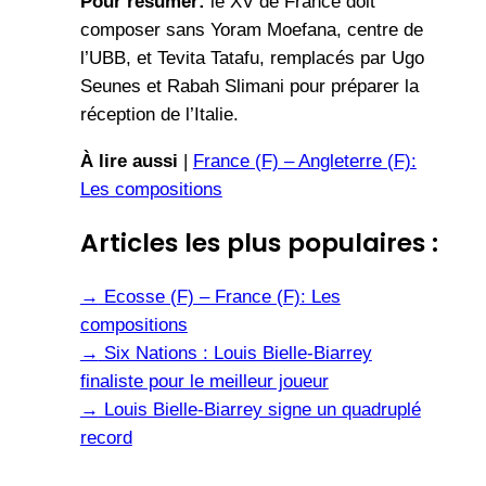
Pour résumer:
le XV de France doit
composer sans Yoram Moefana, centre de
l’UBB, et Tevita Tatafu, remplacés par Ugo
Seunes et Rabah Slimani pour préparer la
réception de l’Italie.
À lire aussi
|
France (F) – Angleterre (F):
Les compositions
Articles les plus populaires :
→
Ecosse (F) – France (F): Les
compositions
→
Six Nations : Louis Bielle-Biarrey
finaliste pour le meilleur joueur
→
Louis Bielle-Biarrey signe un quadruplé
record