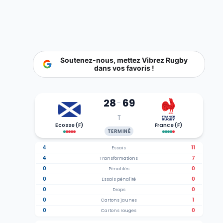
Soutenez-nous, mettez Vibrez Rugby
dans vos favoris !
28
69
-
T
Ecosse (F)
France (F)
TERMINÉ
4
11
Essais
4
7
Transformations
0
0
Pénalités
0
0
Essais pénalité
0
0
Drops
0
1
Cartons jaunes
0
0
Cartons rouges