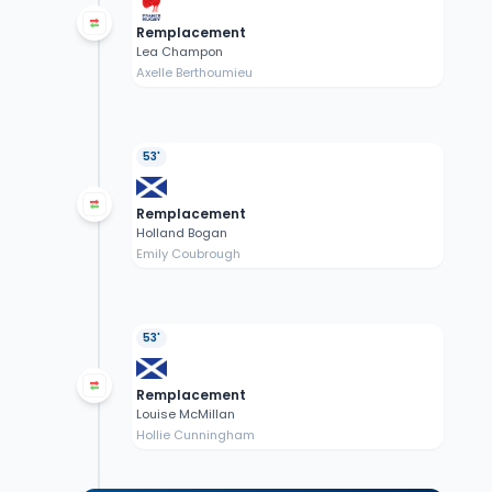
Remplacement
Lea Champon
Axelle Berthoumieu
53'
Remplacement
Holland Bogan
Emily Coubrough
53'
Remplacement
Louise McMillan
Hollie Cunningham