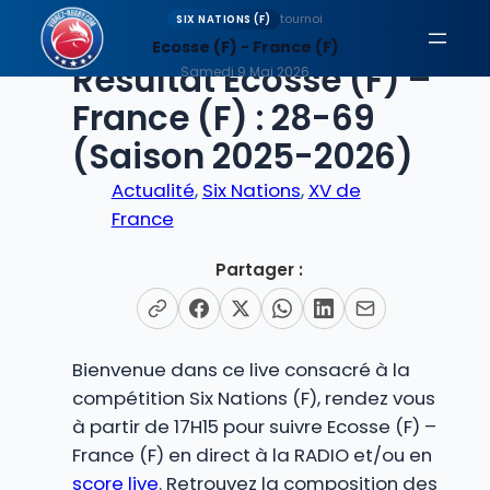
Aller
tournoi
SIX NATIONS (F)
au
Ecosse (F) - France (F)
EN DIRECT
Résultat Ecosse (F) –
contenu
Samedi 9 Mai 2026
France (F) : 28-69
(Saison 2025-2026)
Actualité
, 
Six Nations
, 
XV de
France
Partager :
Bienvenue dans ce live consacré à la
compétition Six Nations (F), rendez vous
à partir de 17H15 pour suivre Ecosse (F) –
France (F) en direct à la RADIO et/ou en
score live
. Retrouvez la composition des