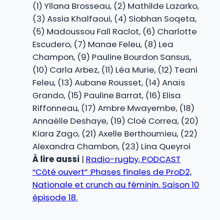
(1) Yllana Brosseau, (2) Mathilde Lazarko,
(3) Assia Khalfaoui, (4) Siobhan Soqeta,
(5) Madoussou Fall Raclot, (6) Charlotte
Escudero, (7) Manae Feleu, (8) Lea
Champon, (9) Pauline Bourdon Sansus,
(10) Carla Arbez, (11) Léa Murie, (12) Teani
Feleu, (13) Aubane Rousset, (14) Anaïs
Grando, (15) Pauline Barrat, (16) Elisa
Riffonneau, (17) Ambre Mwayembe, (18)
Annaëlle Deshaye, (19) Cloé Correa, (20)
Kiara Zago, (21) Axelle Berthoumieu, (22)
Alexandra Chambon, (23) Lina Queyroi
À lire aussi
|
Radio-rugby, PODCAST
“Côté ouvert” :Phases finales de ProD2,
Nationale et crunch au féminin. Saison 10
épisode 18.