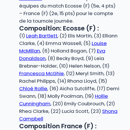
équipes du match Ecosse (F) (5e, 4 pts)
– France (F) (2e, 15 pts) pour le compte
de la tournoie journée.
Composition: Ecosse (F) :
(1)
Leah Bartlett
, (2) Elis Martin, (3) Elliann
Clarke, (4) Emma Wassell, (5)
Louise
McMillan
, (6) Holland Bogan, (7)
Eva
Donaldson
, (8) Becky Boyd, (9) Leia
Brebner-Holder, (10) Helen Nelson, (11)
Francesca McGhie
, (12) Meryl Smith, (13)
Rachel Philipps, (14) Rhona Lloyd, (15)
Chloé Rollie
, (16) Aicha Sutcliffe, (17) Demi
Swann, (18) Molly Poolman, (19)
Hollie
Cunningham
, (20) Emily Coubrouch, (21)
Rhea Clarke, (22) Lucia Scott, (23)
Shona
Campbell
Composition France (F) :