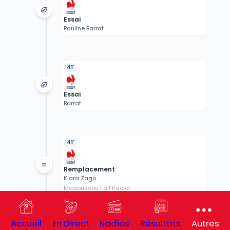
Essai
Pauline Barrat
41'
Essai
Barrat
41'
Remplacement
Kiara Zago
Madoussou Fall Raclot
Accueil
En Direct
Radios
Résultats
Autres
40'