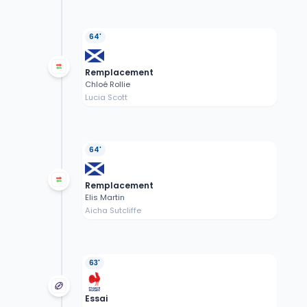
64'
Remplacement
Chloé Rollie
Lucia Scott
64'
Remplacement
Elis Martin
Aicha Sutcliffe
63'
Essai