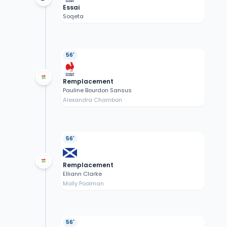
Essai
Soqeta
56'
Remplacement
Pauline Bourdon Sansus
Alexandra Chambon
56'
Remplacement
Elliann Clarke
Molly Poolman
56'