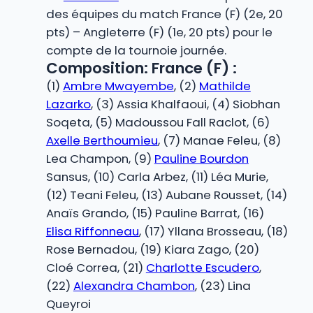
des équipes du match France (F) (2e, 20
pts) – Angleterre (F) (1e, 20 pts) pour le
compte de la tournoie journée.
Composition: France (F) :
(1)
Ambre Mwayembe
, (2)
Mathilde
Lazarko
, (3) Assia Khalfaoui, (4) Siobhan
Soqeta, (5) Madoussou Fall Raclot, (6)
Axelle Berthoumieu
, (7) Manae Feleu, (8)
Lea Champon, (9)
Pauline Bourdon
Sansus, (10) Carla Arbez, (11) Léa Murie,
(12) Teani Feleu, (13) Aubane Rousset, (14)
Anaïs Grando, (15) Pauline Barrat, (16)
Elisa Riffonneau
, (17) Yllana Brosseau, (18)
Rose Bernadou, (19) Kiara Zago, (20)
Cloé Correa, (21)
Charlotte Escudero
,
(22)
Alexandra Chambon
, (23) Lina
Queyroi