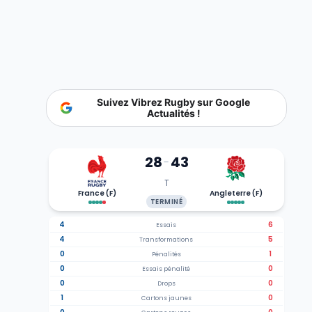
Suivez Vibrez Rugby sur Google
Actualités !
28
43
-
T
France (F)
Angleterre (F)
TERMINÉ
4
6
Essais
4
5
Transformations
0
1
Pénalités
0
0
Essais pénalité
0
0
Drops
1
0
Cartons jaunes