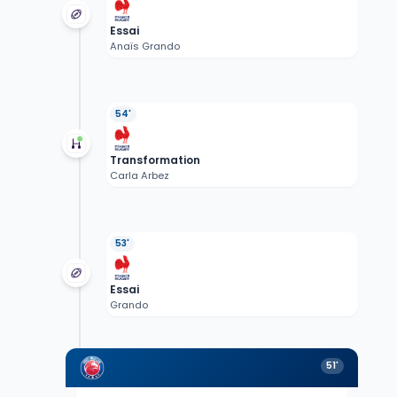
Essai
Anaïs Grando
54'
Transformation
Carla Arbez
53'
Essai
Grando
51'