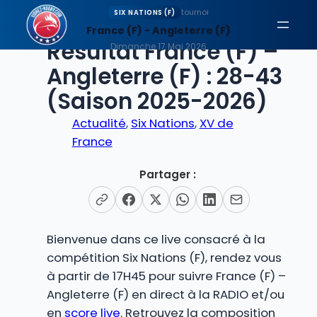
Aller
tournoi
SIX NATIONS (F)
au
France (F) - Angleterre (F)
EN DIRECT
Résultat France (F) –
contenu
Dimanche 17 Mai 2026
Angleterre (F) : 28-43
(Saison 2025-2026)
Actualité
, 
Six Nations
, 
XV de
France
Partager :
Bienvenue dans ce live consacré à la
compétition Six Nations (F), rendez vous
à partir de 17H45 pour suivre France (F) –
Angleterre (F) en direct à la RADIO et/ou
en
score live
. Retrouvez la composition