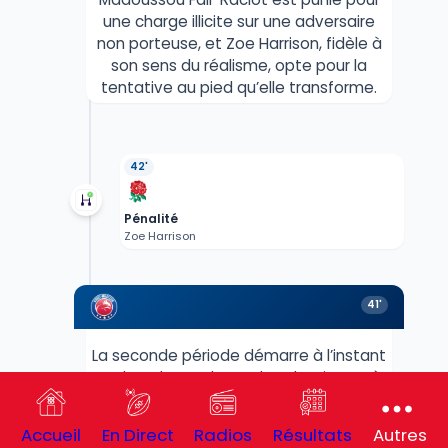
une charge illicite sur une adversaire
non porteuse, et Zoe Harrison, fidèle à
son sens du réalisme, opte pour la
tentative au pied qu’elle transforme.
42'
Pénalité
Zoe Harrison
41'
La seconde période démarre à l’instant
sur la pelouse du Stade Atlantique, où
le jeu se relance.
Accueil
En Direct
Radios
Résultats
Autres