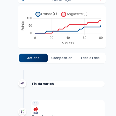
0
0
Cartons rouges
Actions
Composition
Face à Face
Fin du match
81'