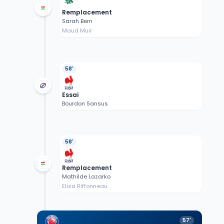
Remplacement
Sarah Bern
Maud Muir
58'
Essai
Bourdon Sansus
58'
Remplacement
Mathilde Lazarko
Elisa Riffonneau
57'