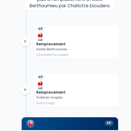
Berthoumieu par Charlotte Escudero.
49'
Remplacement
Axelle Berthoumieu
Charlotte Escudero
49'
Remplacement
Siobhan Soqeta
Kiara Zago
48'