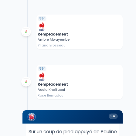
55'
Remplacement
Ambre Mwayembe
Yllana Brosseau
55'
Remplacement
Assia Khalfaoui
Rose Bernadou
54'
Sur un coup de pied appuyé de Pauline