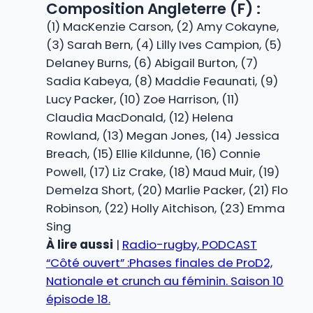
Composition Angleterre (F) :
(1) MacKenzie Carson, (2) Amy Cokayne,
(3) Sarah Bern, (4) Lilly Ives Campion, (5)
Delaney Burns, (6) Abigail Burton, (7)
Sadia Kabeya, (8) Maddie Feaunati, (9)
Lucy Packer, (10) Zoe Harrison, (11)
Claudia MacDonald, (12) Helena
Rowland, (13) Megan Jones, (14) Jessica
Breach, (15) Ellie Kildunne, (16) Connie
Powell, (17) Liz Crake, (18) Maud Muir, (19)
Demelza Short, (20) Marlie Packer, (21) Flo
Robinson, (22) Holly Aitchison, (23) Emma
Sing
À lire aussi
|
Radio-rugby, PODCAST
“Côté ouvert” :Phases finales de ProD2,
Nationale et crunch au féminin. Saison 10
épisode 18.