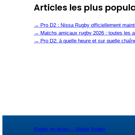
Articles les plus popula
→
Pro D2 : Nissa Rugby officiellement main
→
Matchs amicaux rugby 2026 : toutes les af
→
Pro D2: à quelle heure et sur quelle cha
Rugby en direct – Vibrez Rugby