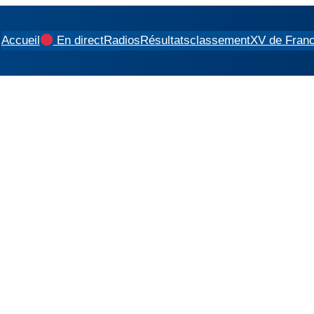
Accueil
En direct
Radios
Résultats
classement
XV de Fran