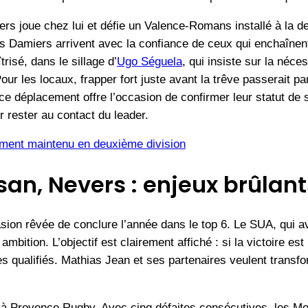
miers joue chez lui et défie un Valence-Romans installé à la d
 Damiers arrivent avec la confiance de ceux qui enchaînent
risé, dans le sillage d’
Ugo Séguela
, qui insiste sur la néce
 Pour les locaux, frapper fort juste avant la trêve passerait 
ce déplacement offre l’occasion de confirmer leur statut de 
 rester au contact du leader.
ement maintenu en deuxième division
n, Nevers : enjeux brûlant
sion rêvée de conclure l’année dans le top 6. Le SUA, qui a
ambition. L’objectif est clairement affiché : si la victoire est
les qualifiés. Mathias Jean et ses partenaires veulent transf
à Provence Rugby. Avec cinq défaites consécutives, les Mon