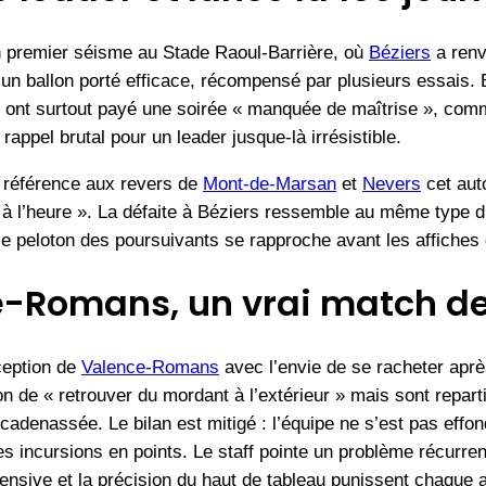
un premier séisme au Stade Raoul-Barrière, où
Béziers
a ren
un ballon porté efficace, récompensé par plusieurs essais. 
 ont surtout payé une soirée « manquée de maîtrise », com
 rappel brutal pour un leader jusque-là irrésistible.
n référence aux revers de
Mont-de-Marsan
et
Nevers
cet au
 à l’heure ». La défaite à Béziers ressemble au même type d’
le peloton des poursuivants se rapproche avant les affiches 
e-Romans, un vrai match de
ception de
Valence-Romans
avec l’envie de se racheter apr
n de « retrouver du mordant à l’extérieur » mais sont repart
cadenassée. Le bilan est mitigé : l’équipe ne s’est pas effon
s incursions en points. Le staff pointe un problème récurren
ensive et la précision du haut de tableau punissent chaque 