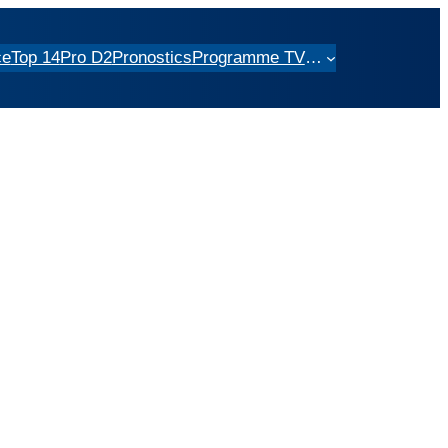
ce
Top 14
Pro D2
Pronostics
Programme TV
…