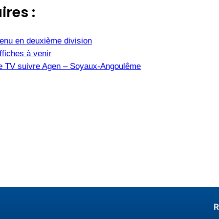
ires :
tenu en deuxième division
fiches à venir
îne TV suivre Agen – Soyaux-Angoulême
R