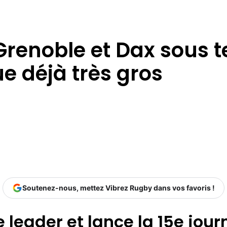
 Grenoble et Dax sous t
e déjà très gros
Soutenez-nous, mettez Vibrez Rugby dans vos favoris !
e leader et lance la 15e jou