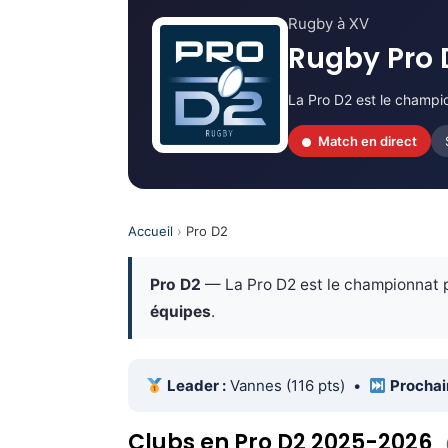
Rugby à XV
Rugby Pro
La Pro D2 est le champi
Match en direct
Accueil
›
Pro D2
Pro D2
— La Pro D2 est le championnat p
équipes
.
Leader :
Vannes (116 pts) •
Prochai
Clubs en Pro D2 2025-2026