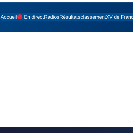
Accueil
En direct
Radios
Résultats
classement
XV de Fran