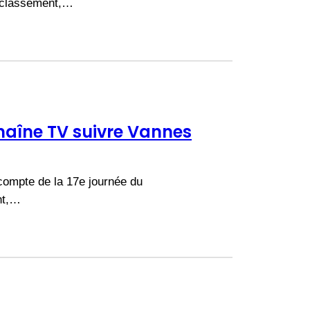
u classement,…
chaîne TV suivre Vannes
compte de la 17e journée du
nt,…