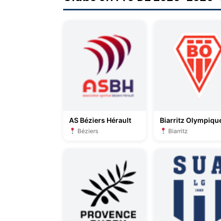
AS Béziers Hérault
Biarritz Olympiqu
Béziers
Biarritz