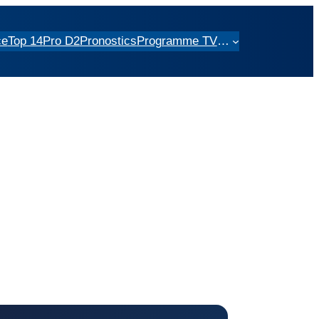
ce
Top 14
Pro D2
Pronostics
Programme TV
…