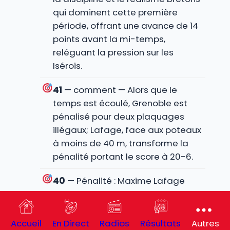
qui dominent cette première
période, offrant une avance de 14
points avant la mi-temps,
reléguant la pression sur les
Isérois.
41
— comment — Alors que le
temps est écoulé, Grenoble est
pénalisé pour deux plaquages
illégaux; Lafage, face aux poteaux
à moins de 40 m, transforme la
pénalité portant le score à 20-6.
40
— Pénalité : Maxime Lafage
38
— comment — Lafage
transforme sans difficulté face
Accueil
En Direct
Radios
Résultats
Autres