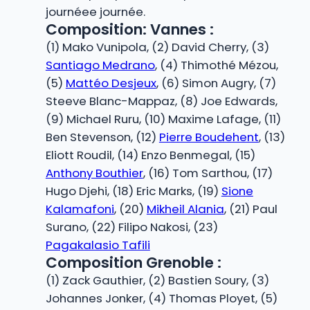
journéee journée.
Composition: Vannes :
(1) Mako Vunipola, (2) David Cherry, (3)
Santiago Medrano
, (4) Thimothé Mézou,
(5)
Mattéo Desjeux
, (6) Simon Augry, (7)
Steeve Blanc-Mappaz, (8) Joe Edwards,
(9) Michael Ruru, (10) Maxime Lafage, (11)
Ben Stevenson, (12)
Pierre Boudehent
, (13)
Eliott Roudil, (14) Enzo Benmegal, (15)
Anthony Bouthier
, (16) Tom Sarthou, (17)
Hugo Djehi, (18) Eric Marks, (19)
Sione
Kalamafoni
, (20)
Mikheil Alania
, (21) Paul
Surano, (22) Filipo Nakosi, (23)
Pagakalasio Tafili
Composition Grenoble :
(1) Zack Gauthier, (2) Bastien Soury, (3)
Johannes Jonker, (4) Thomas Ployet, (5)