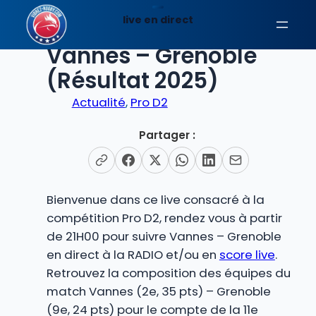
Aller
live en direct
au
EN DIRECT
contenu
Vannes – Grenoble
(Résultat 2025)
Actualité
, 
Pro D2
Partager :
Bienvenue dans ce live consacré à la
compétition Pro D2, rendez vous à partir
de 21H00 pour suivre Vannes – Grenoble
en direct à la RADIO et/ou en
score live
.
Retrouvez la composition des équipes du
match Vannes (2e, 35 pts) – Grenoble
(9e, 24 pts) pour le compte de la 11e