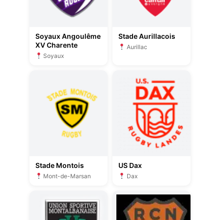
Soyaux Angoulême
Stade Aurillacois
XV Charente
Aurillac
Soyaux
Stade Montois
US Dax
Mont-de-Marsan
Dax