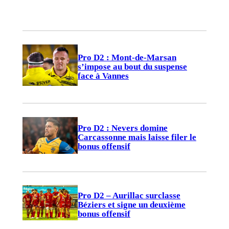
Pro D2 : Mont-de-Marsan
s’impose au bout du suspense
face à Vannes
Pro D2 : Nevers domine
Carcassonne mais laisse filer le
bonus offensif
Pro D2 – Aurillac surclasse
Béziers et signe un deuxième
bonus offensif