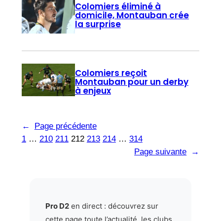
Colomiers éliminé à
domicile, Montauban crée
la surprise
Colomiers reçoit
Montauban pour un derby
à enjeux
←
Page précédente
1
…
210
211
212
213
214
…
314
Page suivante
→
Pro D2
en direct : découvrez sur
cette page toute l’actualité, les clubs