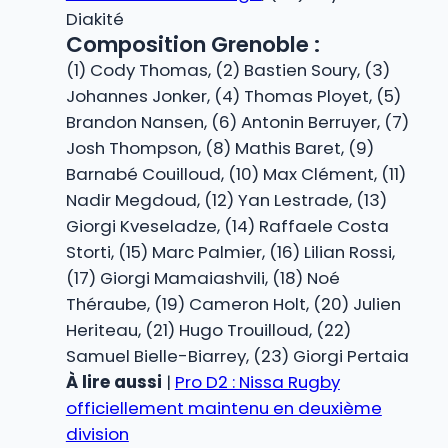
Diakité
Composition Grenoble :
(1) Cody Thomas, (2) Bastien Soury, (3)
Johannes Jonker, (4) Thomas Ployet, (5)
Brandon Nansen, (6) Antonin Berruyer, (7)
Josh Thompson, (8) Mathis Baret, (9)
Barnabé Couilloud, (10) Max Clément, (11)
Nadir Megdoud, (12) Yan Lestrade, (13)
Giorgi Kveseladze, (14) Raffaele Costa
Storti, (15) Marc Palmier, (16) Lilian Rossi,
(17) Giorgi Mamaiashvili, (18) Noé
Théraube, (19) Cameron Holt, (20) Julien
Heriteau, (21) Hugo Trouilloud, (22)
Samuel Bielle-Biarrey, (23) Giorgi Pertaia
À lire aussi
|
Pro D2 : Nissa Rugby
officiellement maintenu en deuxième
division