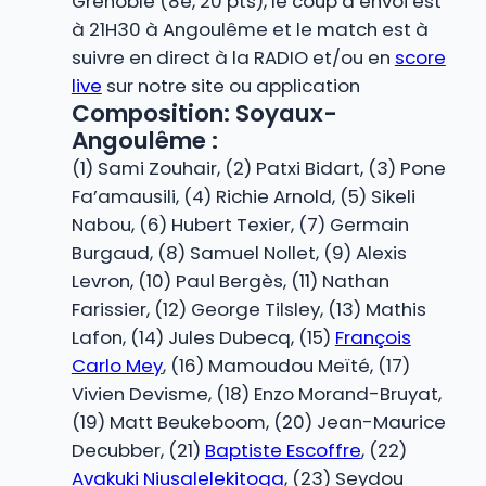
Grenoble (8e, 20 pts), le coup d’envoi est
à 21H30 à Angoulême et le match est à
suivre en direct à la RADIO et/ou en
score
live
sur notre site ou application
Composition: Soyaux-
Angoulême :
(1) Sami Zouhair, (2) Patxi Bidart, (3) Pone
Fa’amausili, (4) Richie Arnold, (5) Sikeli
Nabou, (6) Hubert Texier, (7) Germain
Burgaud, (8) Samuel Nollet, (9) Alexis
Levron, (10) Paul Bergès, (11) Nathan
Farissier, (12) George Tilsley, (13) Mathis
Lafon, (14) Jules Dubecq, (15)
François
Carlo Mey
, (16) Mamoudou Meïté, (17)
Vivien Devisme, (18) Enzo Morand-Bruyat,
(19) Matt Beukeboom, (20) Jean-Maurice
Decubber, (21)
Baptiste Escoffre
, (22)
Avakuki Niusalelekitoga
, (23) Seydou