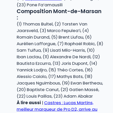
(23) Pone Fa’amausili
Composition Mont-de-Marsan
:
(1) Thomas Bultel, (2) Torsten Van
Jaarsveld, (3) Marco Fepulea’i, (4)
Romain Durand, (5) Brent Liufau, (6)
Aurélien Lafforgue, (7) Raphaël Robic, (8)
Sam Tuifua, (9) Lisati Milo-Harris, (10)
Iban Laclau, (11) Alexandre De Nardi, (12)
Bautista Ezcurra, (13) Joris Dupont, (14)
Yannick Lodjro, (15) Théo Cortes, (16)
Alessio Caiolo, (17) Mathys Bats, (18)
Jacques Nguimbous, (19) Ewan Bertheau,
(20) Baptiste Canut, (21) Gatien Massé,
(22) Louis Paillas, (23) Adam Abakar
À lire aussi
|
Castres : Lucas Martins,
meilleur marqueur de Pro D2, arrive au