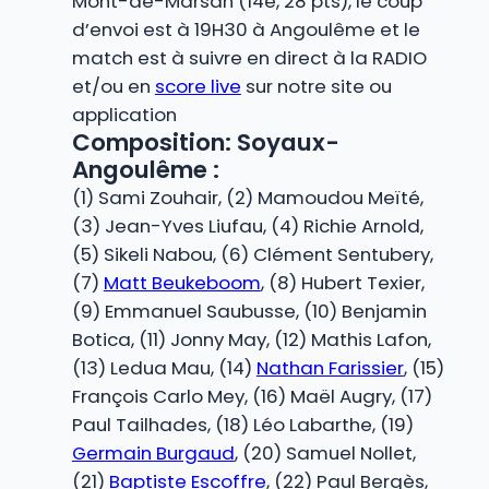
Mont-de-Marsan (14e, 28 pts), le coup
d’envoi est à 19H30 à Angoulême et le
match est à suivre en direct à la RADIO
et/ou en
score live
sur notre site ou
application
Composition: Soyaux-
Angoulême :
(1) Sami Zouhair, (2) Mamoudou Meïté,
(3) Jean-Yves Liufau, (4) Richie Arnold,
(5) Sikeli Nabou, (6) Clément Sentubery,
(7)
Matt Beukeboom
, (8) Hubert Texier,
(9) Emmanuel Saubusse, (10) Benjamin
Botica, (11) Jonny May, (12) Mathis Lafon,
(13) Ledua Mau, (14)
Nathan Farissier
, (15)
François Carlo Mey, (16) Maël Augry, (17)
Paul Tailhades, (18) Léo Labarthe, (19)
Germain Burgaud
, (20) Samuel Nollet,
(21)
Baptiste Escoffre
, (22) Paul Bergès,