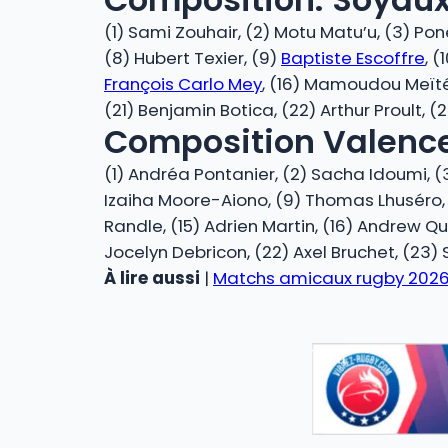
(1) Sami Zouhair, (2) Motu Matu’u, (3) Po
(8) Hubert Texier, (9)
Baptiste Escoffre
, 
François Carlo Mey
, (16) Mamoudou Meïté,
(21) Benjamin Botica, (22) Arthur Proult, 
Composition Valenc
(1) Andréa Pontanier, (2) Sacha Idoumi, (
Izaiha Moore-Aiono, (9) Thomas Lhuséro, (
Randle, (15) Adrien Martin, (16) Andrew Q
Jocelyn Debricon, (22) Axel Bruchet, (2
À lire aussi
|
Matchs amicaux rugby 2026 :