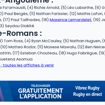
ne Fa’amausili, (4) Richie Arnold, (5) Léo Labarthe, (
(10) Paul Bergès, (11) Nathan Farissier, (12) Mathis Lafon
 (17) Paul Tailhades, (18)
Maxence Lemardelet
, (19) 
(23) Seydou Diakité
e-Romans :
3) Tom Ross, (4) Ryan McCauley, (5) Nathan Huguen, (6)
10) Matteo Rodor, (11) Mosese Mawalu, (12) Ben Neicer
uattrin, (17) Esteban Chouteau, (18) Hugo Fabrègue, (1
3) Suetena Asomua
 toutes les affiches à venir