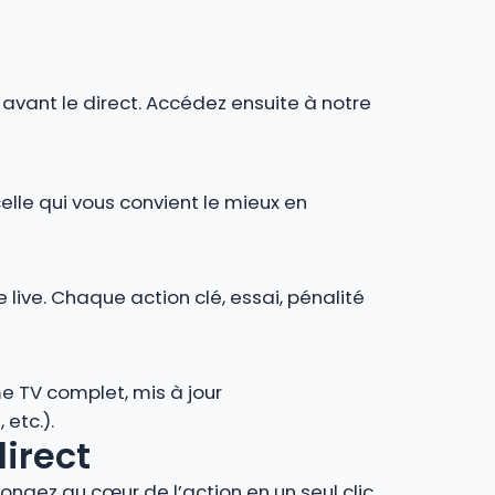
r avant le direct. Accédez ensuite à notre
celle qui vous convient le mieux en
 live. Chaque action clé, essai, pénalité
e TV complet, mis à jour
 etc.).
direct
ngez au cœur de l’action en un seul clic