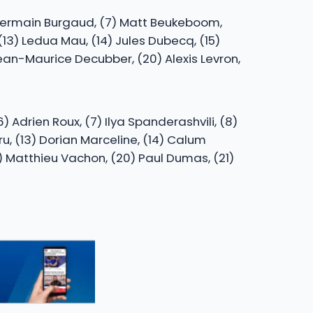
6) Germain Burgaud, (7) Matt Beukeboom,
, (13) Ledua Mau, (14) Jules Dubecq, (15)
Jean-Maurice Decubber, (20) Alexis Levron,
 Adrien Roux, (7) Ilya Spanderashvili, (8)
u, (13) Dorian Marceline, (14) Calum
9) Matthieu Vachon, (20) Paul Dumas, (21)