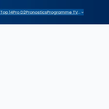
e
Top 14
Pro D2
Pronostics
Programme TV
…