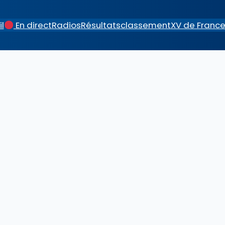
l
En direct
Radios
Résultats
classement
XV de Franc