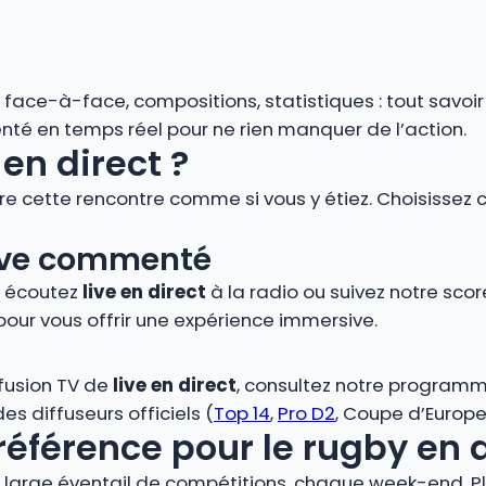
s, face-à-face, compositions, statistiques : tout savoi
é en temps réel pour ne rien manquer de l’action.
en direct ?
vre cette rencontre comme si vous y étiez. Choisissez 
 live commenté
, écoutez
live en direct
à la radio ou suivez notre score
pour vous offrir une expérience immersive.
ffusion TV de
live en direct
, consultez notre programm
s diffuseurs officiels (
Top 14
,
Pro D2
, Coupe d’Europe,
référence pour le rugby en 
large éventail de compétitions, chaque week-end. Plo