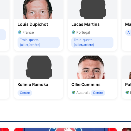
Louis Dupichot
Lucas Martins
Ma
France
Portugal
Ar
Trois-quarts
Trois-quarts
(ailier/arrière)
(ailier/arrière)
Kolinio Ramoka
Ollie Cummins
Pa
Australia
Centre
Centre