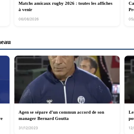
Matchs amicaux rugby 2026 : toutes les affiches
Ca
à venir
Pr
06/08/2026
05
neau
Agen se sépare d’un commun accord de son
Le
re
manager Bernard Goutta
po
31/12/2023
12