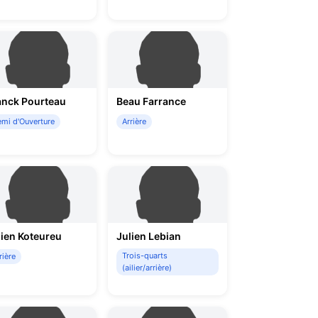
anck Pourteau
Beau Farrance
mi d'Ouverture
Arrière
lien Koteureu
Julien Lebian
Trois-quarts
rière
(ailier/arrière)