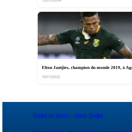
13/01/2024
Elton Jantjies, champion du monde 2019, à Ag
19/11/2022
Rugby en direct – Vibrez Rugby
Résultats Top 14
,
résultats Pro D2
,
classement Top 1