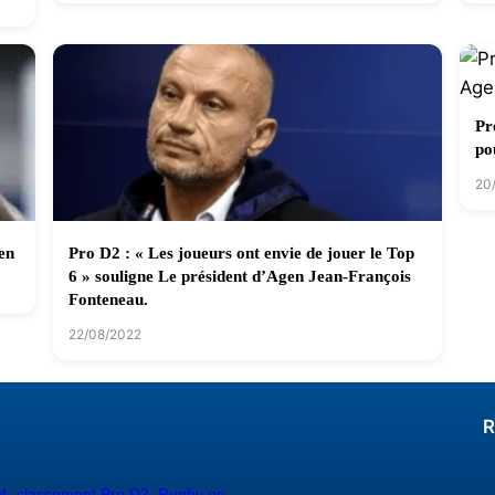
Pr
po
20
en
Pro D2 : « Les joueurs ont envie de jouer le Top
6 » souligne Le président d’Agen Jean-François
Fonteneau.
22/08/2022
R
4
,
classement Pro D2
,
Rugby en