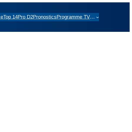
ce
Top 14
Pro D2
Pronostics
Programme TV
…