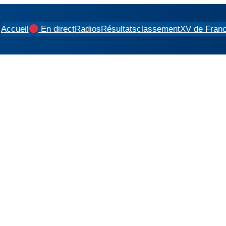
Accueil
En direct
Radios
Résultats
classement
XV de Fran