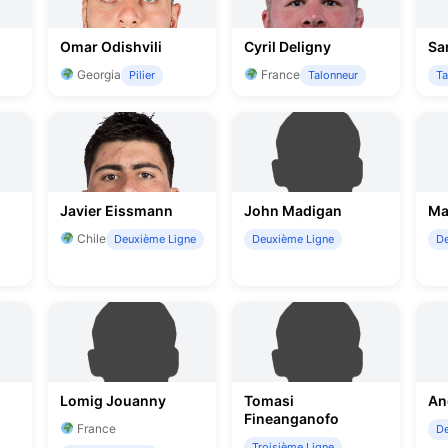
Omar Odishvili
Cyril Deligny
Sa
Georgia
France
Pilier
Talonneur
Ta
Javier Eissmann
John Madigan
Ma
Chile
Deuxième Ligne
Deuxième Ligne
De
Lomig Jouanny
Tomasi
An
Fineanganofo
France
De
Troisième Ligne