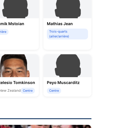
mik Mstoian
Mathias Jean
Trois-quarts
rière
(ailier/arrière)
telesio Tomkinson
Peyo Muscarditz
New Zealand
Centre
Centre