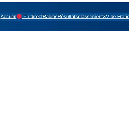
Accueil
En direct
Radios
Résultats
classement
XV de Fran