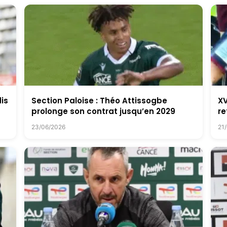
dis
Section Paloise : Théo Attissogbe
XV
prolonge son contrat jusqu’en 2029
re
23/06/2026
21