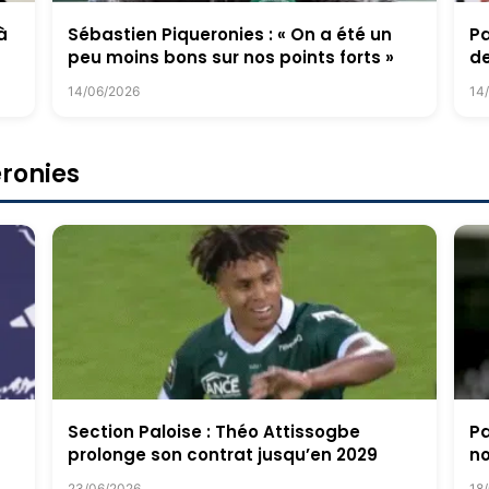
à
Sébastien Piqueronies : « On a été un
Pa
peu moins bons sur nos points forts »
de
14/06/2026
14
eronies
Section Paloise : Théo Attissogbe
Pa
prolonge son contrat jusqu’en 2029
no
23/06/2026
18