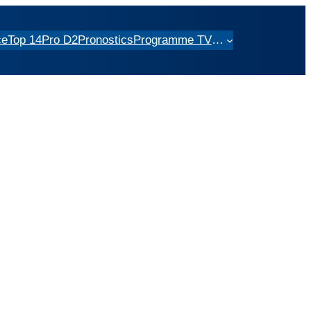
ce
Top 14
Pro D2
Pronostics
Programme TV
…