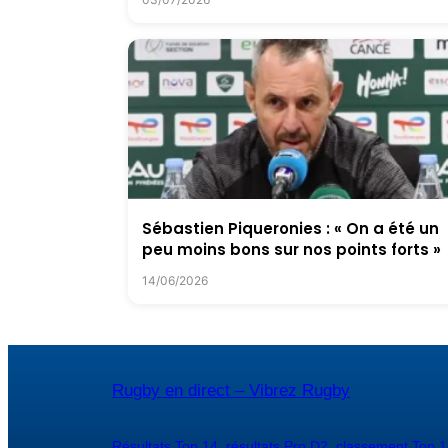
Sébastien Piqueronies : « On a été un
peu moins bons sur nos points forts »
14/06/2026
Rugby en direct – Vibrez Rugby
Résultats Top 14
,
résultats Pro D2
,
classement Top 1