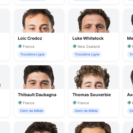
Loic Credoz
Luke Whitelock
Meh
France
New Zealand
Troisième Ligne
Troisième Ligne
Tr
Thibault Daubagna
Thomas Souverbie
Ax
France
France
Demi de Mêlée
Demi de Mêlée
De