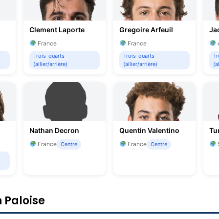
Clement Laporte
Gregoire Arfeuil
Ja
France
France
A
Trois-quarts
Trois-quarts
Tr
(ailier/arrière)
(ailier/arrière)
(a
Nathan Decron
Quentin Valentino
Tu
France
France
Centre
Centre
n Paloise