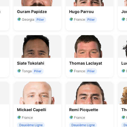
u
Guram Papidze
Hugo Parrou
Jo
Georgia
France
Pilier
Pilier
Siate Tokolahi
Thomas Laclayat
Lu
Tonga
France
Pilier
Pilier
Mickael Capelli
Remi Picquette
Th
France
France
Deuxième Ligne
Deuxième Ligne
De