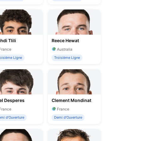
di Tlili
Reece Hewat
France
Australia
oisième Ligne
Troisième Ligne
el Desperes
Clement Mondinat
France
France
mi d'Ouverture
Demi d'Ouverture