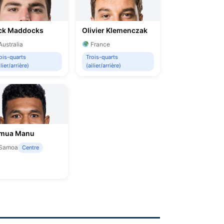
ck Maddocks
Olivier Klemenczak
ustralia
France
ois-quarts
Trois-quarts
ilier/arrière)
(ailier/arrière)
mua Manu
Samoa
Centre