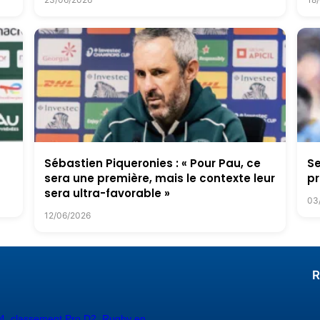
Sébastien Piqueronies : « Pour Pau, ce
Se
sera une première, mais le contexte leur
pr
sera ultra-favorable »
03
12/06/2026
R
4
,
classement Pro D2
,
Rugby en