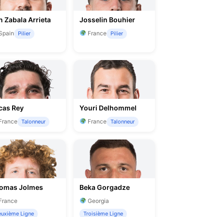
n Zabala Arrieta
Josselin Bouhier
Spain
France
Pilier
Pilier
cas Rey
Youri Delhommel
France
France
Talonneur
Talonneur
omas Jolmes
Beka Gorgadze
France
Georgia
uxième Ligne
Troisième Ligne