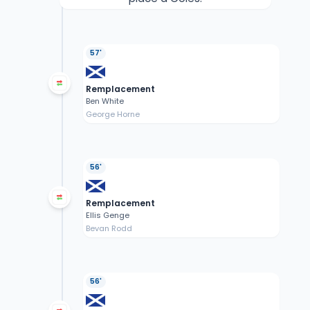
57'
Remplacement
Ben White
George Horne
56'
Remplacement
Ellis Genge
Bevan Rodd
56'