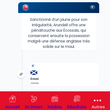
9'
Sanctionné d’un jaune pour son
irrégularité, Arundell offre une
pénaltouche aux Écossais, qui
conservent ensuite la possession
malgré une défense anglaise très
solide sur le maul.
9'
Essai
Jones
7'
Accueil
En Direct
Radios
Résultats
Autres