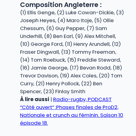
Composition Angleterre :
(1) Ellis Genge, (2) Luke Cowan-Dickie, (3)
Joseph Heyes, (4) Maro Itoje, (5) Ollie
Chessum, (6) Guy Pepper, (7) Sam
Underhill, (8) Ben Earl, (9) Alex Mitchell,
(10) George Ford, (11) Henry Arundell, (12)
Fraser Dingwall, (13) Tommy Freeman,
(14) Tom Roebuck, (15) Freddie Steward,
(16) Jamie George, (17) Bevan Rodd, (18)
Trevor Davison, (19) Alex Coles, (20) Tom
Curry, (21) Henry Pollock, (22) Ben
Spencer, (23) Finlay Smith
À lire aussi
|
Radio-rugby, PODCAST
“Côté ouvert” :Phases finales de ProD2,
Nationale et crunch au féminin. Saison 10
épisode 18.