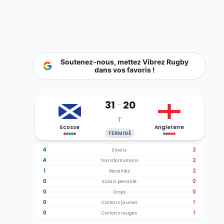
Soutenez-nous, mettez Vibrez Rugby
dans vos favoris !
31
20
-
T
Ecosse
Angleterre
TERMINÉ
4
2
Essais
4
2
Transformations
1
2
Pénalités
0
0
Essais pénalité
0
0
Drops
0
1
Cartons jaunes
0
1
Cartons rouges