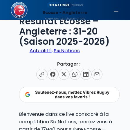
Aller
tournoi
SIX NATIONS
au
Ecosse - Angleterre
EN DIRECT
Résultat Ecosse –
contenu
Samedi 14 Février 2026
Angleterre : 31-20
(Saison 2025-2026)
Actualité
, 
Six Nations
Partager :
Soutenez-nous, mettez Vibrez Rugby
dans vos favoris !
Bienvenue dans ce live consacré à la
compétition Six Nations, rendez vous à
partir de 17H40 pour suivre Ecosse –