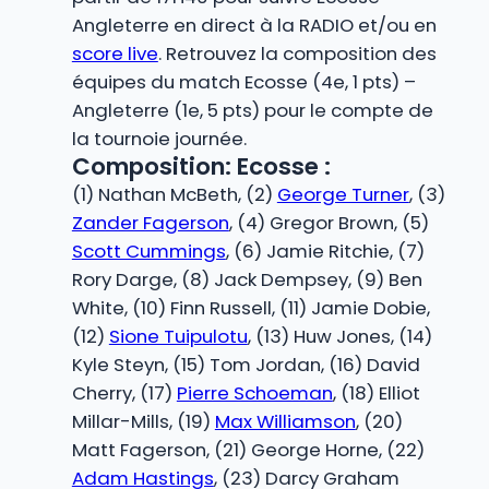
Angleterre en direct à la RADIO et/ou en
score live
. Retrouvez la composition des
équipes du match Ecosse (4e, 1 pts) –
Angleterre (1e, 5 pts) pour le compte de
la tournoie journée.
Composition: Ecosse :
(1) Nathan McBeth, (2)
George Turner
, (3)
Zander Fagerson
, (4) Gregor Brown, (5)
Scott Cummings
, (6) Jamie Ritchie, (7)
Rory Darge, (8) Jack Dempsey, (9) Ben
White, (10) Finn Russell, (11) Jamie Dobie,
(12)
Sione Tuipulotu
, (13) Huw Jones, (14)
Kyle Steyn, (15) Tom Jordan, (16) David
Cherry, (17)
Pierre Schoeman
, (18) Elliot
Millar-Mills, (19)
Max Williamson
, (20)
Matt Fagerson, (21) George Horne, (22)
Adam Hastings
, (23) Darcy Graham