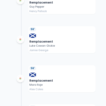
Remplacement
Guy Pepper
Henry Pollock
56'
Remplacement
Luke Cowan-Dickie
Jamie George
56'
Remplacement
Maro Itoje
Alex Coles