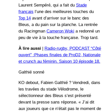
Laurent Sempéré, qui a fait du
Stade
français
l’une des meilleures touches du
Top 14
avant d’arriver sur le banc des
Bleus, a du pain sur la planche. La rentrée
du Racingman
Cameron Woki
a redonné un
peu de vie à la touche française. Trop tard.
À lire aussi
|
Radio-rugby, PODCAST “Côté
ouvert” :Phases finales de ProD2, Nationale
et crunch au féminin. Saison 10 épisode 18.
Galthié sonné
KO debout, Fabien Galthié ? Vendredi, dans
les travées du stade Vélodrome, le
sélectionneur des Bleus s’est présenté
devant la presse sans réponse. « J’ai dit
aux joueurs que ce n’était pas le moment de