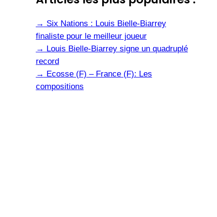
→
Six Nations : Louis Bielle-Biarrey
finaliste pour le meilleur joueur
→
Louis Bielle-Biarrey signe un quadruplé
record
→
Ecosse (F) – France (F): Les
compositions