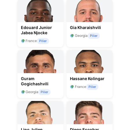
Edouard Junior
Gia Kharaishvili
Jabea Njocke
Georgia
Pilier
France
Pilier
Guram
Hassane Kolingar
Gogichashvili
France
Pilier
Georgia
Pilier
Lino Julien
Diego Escobar