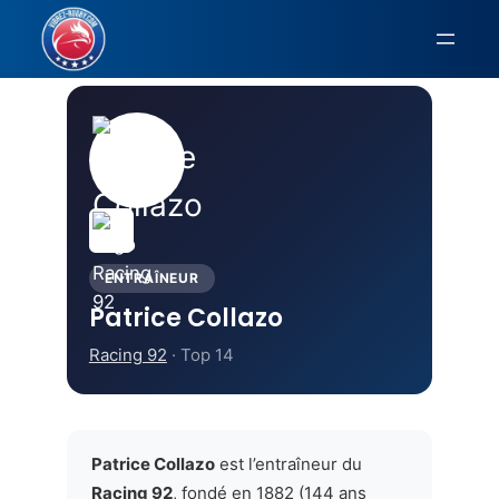
Aller
au
Accueil
›
Top 14
›
Racing 92
› Patrice Collazo
contenu
ENTRAÎNEUR
Patrice Collazo
Racing 92
· Top 14
Patrice Collazo
est l’entraîneur du
Racing 92
, fondé en 1882 (144 ans