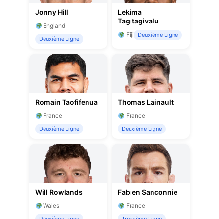
Jonny Hill
Lekima
Tagitagivalu
England
Fiji
Deuxième Ligne
Deuxième Ligne
Romain Taofifenua
Thomas Lainault
France
France
Deuxième Ligne
Deuxième Ligne
Will Rowlands
Fabien Sanconnie
Wales
France
Deuxième Ligne
Troisième Ligne