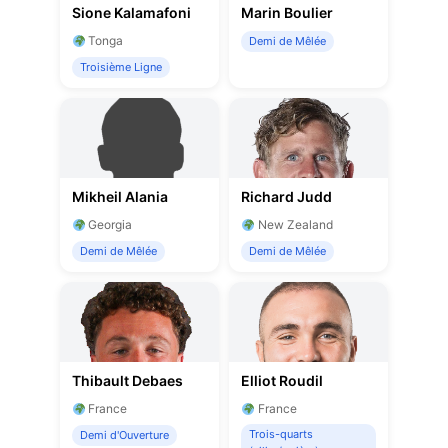
Sione Kalamafoni
Marin Boulier
Tonga
Demi de Mêlée
Troisième Ligne
Mikheil Alania
Richard Judd
Georgia
New Zealand
Demi de Mêlée
Demi de Mêlée
Thibault Debaes
Elliot Roudil
France
France
Trois-quarts
Demi d'Ouverture