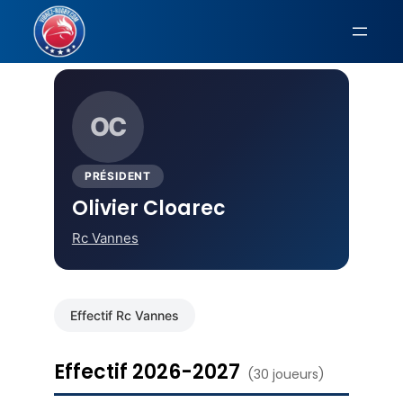
Aller
au
Accueil
›
Rc Vannes
› Olivier Cloarec
contenu
OC
PRÉSIDENT
Olivier Cloarec
Rc Vannes
Effectif Rc Vannes
Effectif 2026-2027
(30 joueurs)