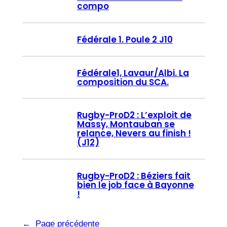
compo
Fédérale 1. Poule 2 J10
Fédérale1, Lavaur/Albi. La
composition du SCA.
Rugby-ProD2 : L’exploit de
Massy, Montauban se
relance, Nevers au finish !
(J12)
Rugby-ProD2 : Béziers fait
bien le job face à Bayonne
!
←
Page précédente