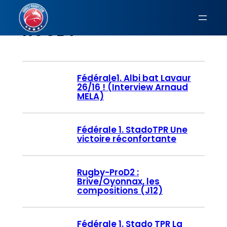
Aller
au
RUGBY
contenu
Fédérale1. Albi bat Lavaur
26/16 ! (Interview Arnaud
MELA)
Fédérale 1. StadoTPR Une
victoire réconfortante
Rugby-ProD2 :
Brive/Oyonnax, les
compositions (J12)
Fédérale 1. Stado TPR La